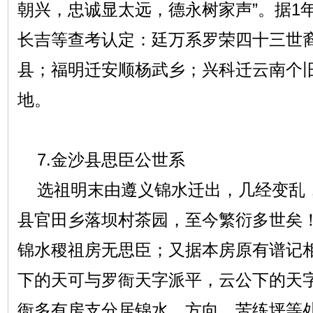
朝兴，忠诚显太远，德永树家声”。据1
长吉等查考认定：廷万系罗荣四十三世
县；福明迁安顺杨武乡；兴科迁云南个
地。
7.金沙县思臣公世系
选祖明末由遵义锦水迁出，几经变乱
县官田乡落坝村茶园，至今繁衍多世矣
锦水稷祖房无思臣；又据本房原有谱记
下的天可与罗衙天字派平，云公下的天
衙多有房支分居锦水、方向、苦练坪等