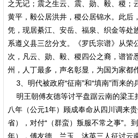
之无记；震之生云、震、勋、毅、稷；
黄平，毅公居洪井，稷公居锦水。此后
凭，现居綦江、安岳、福泉、织金等处
系遵义县三岔分支。《罗氏宗谱》从荣
次，凡云、勋、毅、稷四公之裔，谱皆
州，人丁最多，声名彰显，为国为家都
3、明代被政府“征南”和“填南”而来的
明王朝傅友德等讨平盘踞云南的梁王
八年（公元1年）顾成奉命从四川调来
省），对付“（群蛮）叛服不常之事”。
年），傅友德、兰玉、沐英三人征讨云