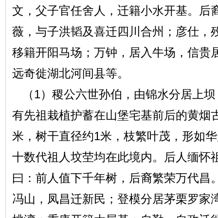
文，父子官任舍人，迁籍小水开基。后
薇，与子洪韬及喜迁四川合州；彦仕，
移籍开阳马场；万钟，居入牛场，信贵
远奇徙湖北河间县等。
（1）稷公六世孙伯，由锦水分居上坝
有先祖栽植护蓄在山堡宅基前后的黄烟
米，树干直径约1米，枝繁叶茂，形如
十数代祖人坟茔均在此境内。后人缅怀
曰：前人值下千年树，后裔繁荣万代昌
冯山，凤昌迁新民；登模分居茅栗罗家