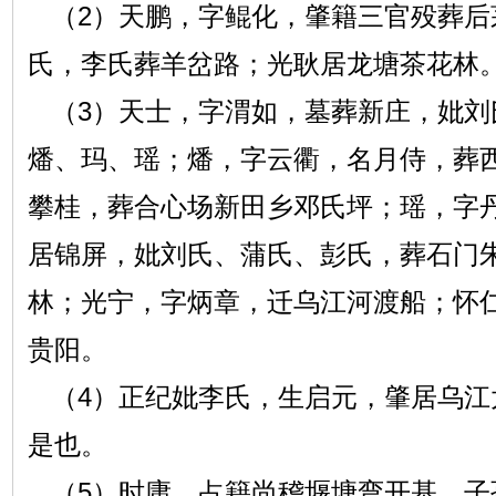
（2）天鹏，字鲲化，肇籍三官殁葬后
氏，李氏葬羊岔路；光耿居龙塘茶花林
（3）天士，字渭如，墓葬新庄，妣刘
燔、玛、瑶；燔，字云衢，名月侍，葬
攀桂，葬合心场新田乡邓氏坪；瑶，字
居锦屏，妣刘氏、蒲氏、彭氏，葬石门
林；光宁，字炳章，迁乌江河渡船；怀
贵阳。
（4）正纪妣李氏，生启元，肇居乌江
是也。
（5）时庸，占籍尚稽堰塘弯开基，子