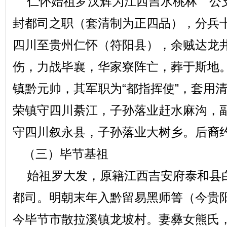
仁怀始祖罗汉辉为江西吉水桃林 公
封都司之职（套清制为正四品），分兵
四川至贵州仁怀（符阳县），余贼达龙
伤，力战毕襄，华家寮阵亡，葬于斯地
镇黔元帅，其军职为“都指挥使”，套用清
荣镇守四川綦江，子孙落业赶水麻沟，
守四川叙永县，子孙落业大树乡。后裔约
（三）毕节基祖
始祖罗大发，原籍江西吉安府泰和县
都司。明朝末年入黔留易黑师箐（今贵
今毕节市散拉溪镇龙坡村。妻彝女熊氏