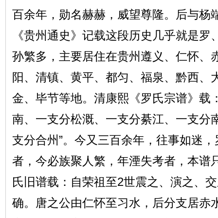
百余年，勋名赫赫，威望尊隆。后与杨
《贵州通史》记载这段历史几乎就是罗
孙繁多，主要居住在贵州遵义、仁怀、
阳、清镇、黄平、都匀、福泉、黔西、
金、毕节等地。清康熙《罗氏宗谱》载：
南、一支分松溉、一支分綦江、一支分
支分合州”。今又三百余年，往事如迷，
者，今必族聚人繁，年湮失考者，本谱
氏旧谱载：自荣祖至2世震之、演之、
确。唐之公由仁怀至习水，后分支居赤