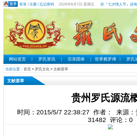
登录
/
注册
/
忘记密码
2026年8月7日 星期五
距『七夕情人节』还有
网站首页
罗氏资讯
宗亲团体
世界赖罗傅
罗氏
当前位置：
首页
>
罗氏文化
>
文献荟萃
文献荟萃
贵州罗氏源流
时间：2015/5/7 22:38:27 作者： 
31482
评论：
0