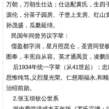
万朝，万朝生仕达；仕达配黄氏，生四
源伦，分茶子园房、子堡上支房、红山
孙茂盛，瓜瓞延绵。
民国年间曾另议字辈：
儒盈都字润，星月照昆仑，圣贤同登极
图奉，丰宪自从容。英才通禹贡，凌鹏
后1934年统一字辈（从41世起）：忠
思惟纯笃,义烈显光荣。仁慈期福永,和
治绍前勋。
2.张玉坝钦公世系
据忠爱堂清咸丰五年版《罗氏宗谱：“