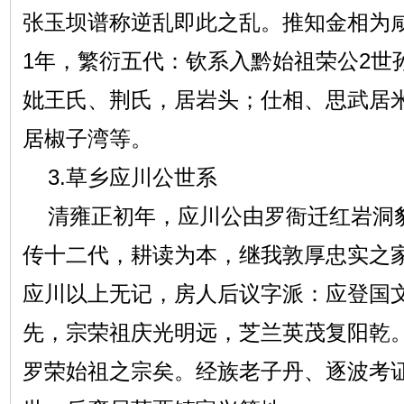
张玉坝谱称逆乱即此之乱。推知金相为
1年，繁衍五代：钦系入黔始祖荣公2世
妣王氏、荆氏，居岩头；仕相、思武居
居椒子湾等。
3.草乡应川公世系
清雍正初年，应川公由罗衙迁红岩洞
传十二代，耕读为本，继我敦厚忠实之
应川以上无记，房人后议字派：应登国
先，宗荣祖庆光明远，芝兰英茂复阳乾。
罗荣始祖之宗矣。经族老子丹、逐波考