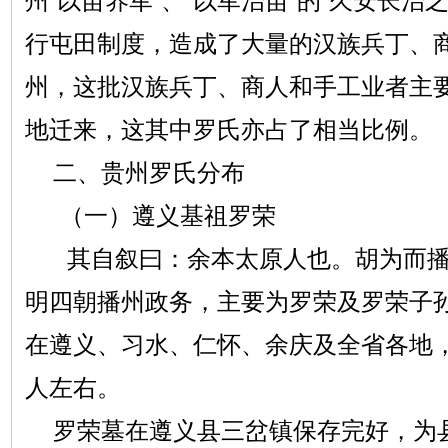
州“以苗养军”、“以军治苗”的“久安长治
行屯田制度，造成了大量的汉族兵丁、
州，这批汉族兵丁、商人和手工业者主
地迁来，这其中罗氏亦占了相当比例。
二、贵州罗氏分布
（一）遵义基祖罗荣
其自叙曰：余本太原人也。胡为而播
明四朝播州政务，主要为罗荣及罗荣子
在遵义、习水、仁怀、余庆及全省各地
人左右。
罗荣墓在遵义县三岔镇保存完好，为