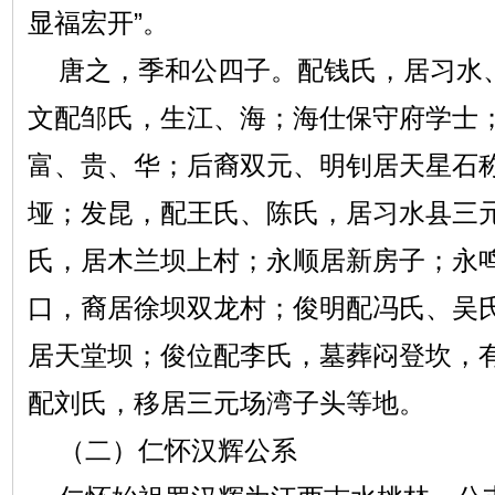
显福宏开”。
唐之，季和公四子。配钱氏，居习水
文配邹氏，生江、海；海仕保守府学士
富、贵、华；后裔双元、明钊居天星石
垭；发昆，配王氏、陈氏，居习水县三
氏，居木兰坝上村；永顺居新房子；永
口，裔居徐坝双龙村；俊明配冯氏、吴
居天堂坝；俊位配李氏，墓葬闷登坎，
配刘氏，移居三元场湾子头等地。
（二）仁怀汉辉公系