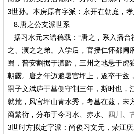
3世孙。本房原有字派：永开在朝庭，
8.唐之公支派世系
据习水元末谱稿载：“唐之，系入播台
之、演之之弟。入学后，官授仁怀都阃
蜀，普安割据于滇黔，三州之地悬于虎
朝露。唐之年迈避暑官坪上，遂卒于兹
嗣子文斌庐于墓侧守制三年，斯时也，
就荒，风官坪山青水秀，考墓在兹，未
裔繁衍，分布于今习水、赤水、四川、
3世时方拟定字派：尚俊习文元，荣江