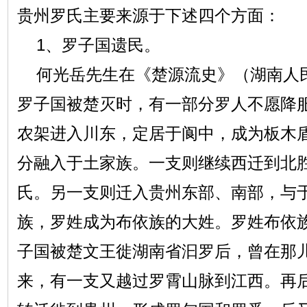
贵州罗氏主要来源于下述四个方面：
1、罗子国遗民。
何光岳先生在《楚源流史》（湖南人
罗子国被楚灭时，有一部分罗人不愿降
农架进入川东，定居于阆中，成为板木
分融入于土家族。一支则继续西迁到北
氏。另一支则迁入贵州东部、南部，与
族，罗姓成为布依族的大姓。罗姓布依
子国被楚文王徙湖南省汩罗后，曾在那
来，有一支又越过罗霄山脉到江西。再