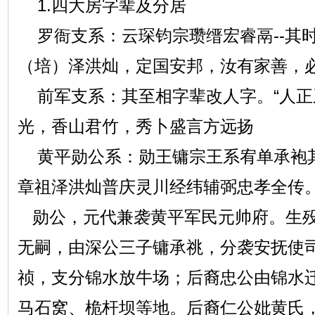
1.四大房字辈及分居
罗衙支系：云琛钧宗瓒缙宏睿鬲--其
（培）泽洪灿，定国安邦，汝有家善，
前军支系：其至相字辈改人字。“人正
光，香山君竹，秀卜盛言方远扬
黄平勋公系：勋王镛宗王系宥单承袍
章祖泽洪灿普庆灵川经纬辅弼忠孝全传
勋公，元代兼袭黄平军民元帅府。生殁
无嗣，由深公三子镛承祧，分袭安抚使
祯，支分锦水放牛场；后裔忠公由锦水
马石窝、桅杆坝等地。后裔仁公妣黄氏