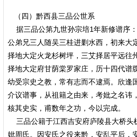
（四）黔西县三品公世系
据三品公第九世孙宗培1年新修谱序：
公弟兄三人随吴三桂进剿水西，初来大
择地大定火龙杉树坪，三艾择居平远往
择地大定府甘荫棠罗家庄，历十四代谱
幼受宗史之教，常有志而不逮焉。欣逢
介议谱事，从祖籍之由来，考妣之名讳
核其史实，甫数年之功，今以完成。
三品公籍于江西吉安府庐陵县大桥头
妣周氏。因安氏之役来黔，安乱平后，