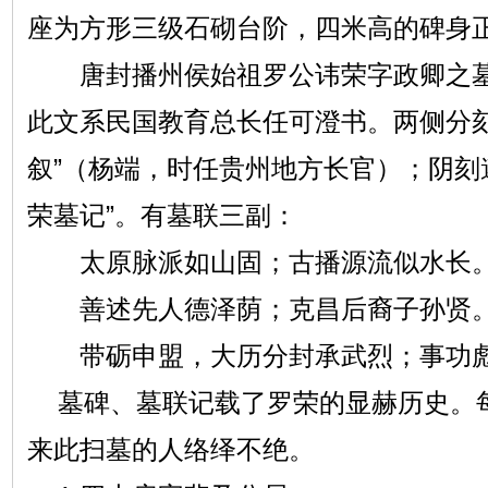
座为方形三级石砌台阶，四米高的碑身
唐封播州侯始祖罗公讳荣字政卿之
此文系民国教育总长任可澄书。两侧分刻
叙”（杨端，时任贵州地方长官）；阴刻
荣墓记”。有墓联三副：
太原脉派如山固；古播源流似水长
善述先人德泽荫；克昌后裔子孙贤
带砺申盟，大历分封承武烈；事功彪
墓碑、墓联记载了罗荣的显赫历史。
来此扫墓的人络绎不绝。