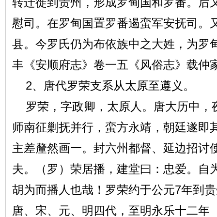
转迁徙到贵州，形成罗甸国和罗番。后
慰司。在罗甸国置罗番遏蛮军安抚司。
县。今罗氏仍为布依族中之大姓，为罗
丰《安顺府志》卷一五《风俗志》载仲
2、唐代罗荣支系从太原至遵义。
罗荣，字政卿，太原人。唐大历中，
师南征剿抚并行，蛮方永靖，朝廷遂即
主差釐然画一。封六州都督、延边招讨
夫。（罗）荣居播，建堂曰：忠爱。自
胡为而播人也哉！罗荣约于公元7年到
唐、宋、元、明四代，至明永乐十二年