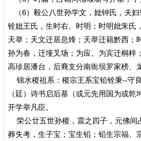
（6）毅公八世孙学文，妣钟氏，夫妇
铨妣王氏，生时右、时明；时明妣朱氏
天举；天文迁居息烽；天举迁籍黔西；
孙为春，迁垭叉场；为应、为宾迁桐梓
高珍居潘台，后裔支分南衙坝罗家榜、
锦水稷祖系：稷宗王系宝铅铨秉--守
（廷）诗书启后基（或元先用国为或乾
开学举凡臣。
荣公廿五世孙稷，震之四子，元佛间
葬失考，生子宝；宝生铅；铅生宗福、