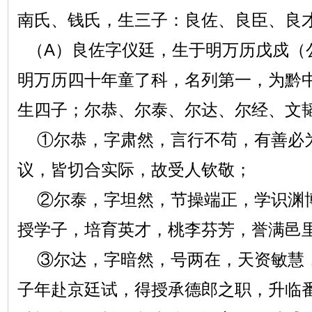
南氏、钱氏，生三子：良佐、良臣、良
（A）良佐字仪廷，生于明万历戊戍（
明万历四十年童了科，名列第一，为黔
生四子；尔恭、尔泰、尔达、尔经、文
①尔恭，字肃然，言行不苟，有善必
议，皆切合实际，故受人钦敬；
②尔泰，字坦然，节操端正，学识渊
授学子，培育英才，桃李芬芳，誉满邑
③尔达，字暗然，号两在，天资敏慧
子年赴京廷试，得授承德郎之职，升临