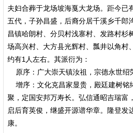
夫妇合葬于龙场坡海戛大龙场。距今已
五代，子孙昌盛，后裔分居千溪乡千郎
昌镇哈朗村、分贝村浅寨村、发路村杉
场高兴村、大方县光辉村、瓢井以角村
约有1人左右。其派衍为：
原序：广大崇天镇汝祖，宗德永世绍
增序：文化克昌家显贵，殿廷建树铭
聚，定国安邦万寿长。弘信通昭吉瑞富
启后育英俊，继盛开源谱华章。隆登发
康。