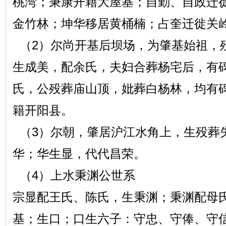
桃湾；秉康开籍大屋基；自勤、自政迁
金竹林；坤华移居黄桶楠；占奎迁徙关
（2）尔尚开基后坝场，为肇基始祖，
生成美，配余氏，夫妇合葬杨宅后，有
氏，公殁葬庙山顶，妣葬白杨林，均有
籍开阳县。
（3）尔朝，肇居沪江水角上，生殁葬
华；华生显，代代昌荣。
（4）上水秉渊公世系
宗显配王氏、陈氏，生秉渊；秉渊配母
基；生口；口生六子：守忠、守俸、守