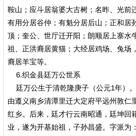
鞍山；应斗居翁婆大古树；名昨、光前
有用分居谷仲；有魁分居后山；正和居
顶；奎公、世厅迁开阳；朗顺居上寨水
祖、正洪裔居黄猫；大经居鸡场、兔场
裔居羊宝等。
6.织金县廷万公世系
廷万公生于清乾隆庚子（公元1年）。
由遵义南乡清潭里迁大定府平远州敦仁
红乡。后来，廷才行云南昭通，廷坤回
业，遂为开基始祖，子孙昌盛。字派为：