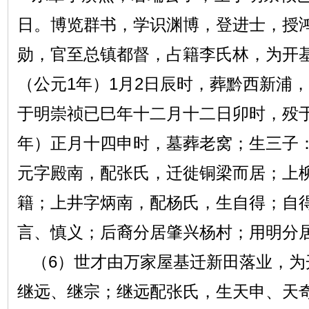
日。博览群书，学识渊博，登进士，授
勋，官至总镇都督，占籍李氏林，为开
（公元1年）1月2日辰时，葬黔西新浦
于明崇祯已巳年十二月十二日卯时，殁
年）正月十四申时，墓葬老窝；生三子
元字殿南，配张氏，迁徙铜梁而居；上
籍；上井字炳南，配杨氏，生自得；自
言、慎义；后裔分居肇兴杨村；用明分
（6）世才由万家屋基迁新田落业，为
继远、继宗；继远配张氏，生天申、天