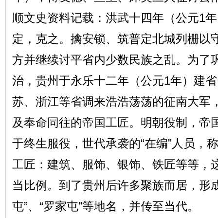
顺文史资料记载：洪武十四年（公元1年
定，克之。擒安锁、筑普定北城列栅以
方并继续讨平省内少数民族之乱。为了
治，贵州于永乐十二年（公元1年）建
苏、浙江等省调来浩浩荡荡的征南大军
及奉命同往的帝国工匠。明朝役制，帝
于终生服役，世代承袭的“在编”人员，称
工匠：建筑、服饰、银饰、铁匠等等，
当比例。到了贵州后许多聚族而居，形成了
屯”、“罗家屯”等地名，并传至当代。