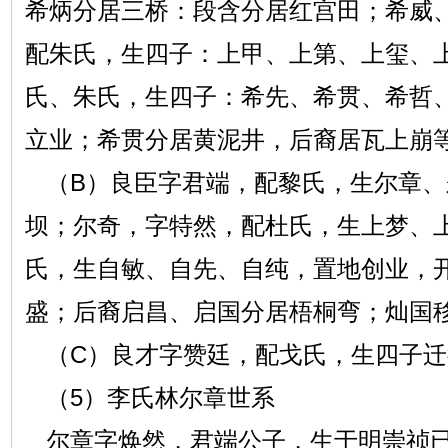
希炳分居三桥：段含分居红宫田；希威
配朱氏，生四子：上甲、上第、上玺、
氏、朱氏，生四子：希先、希贯、希哲
立业；希贯分居黄泥井，后裔居瓦上崩
（B）良臣字君端，配黎氏，生尔章、
坝；尔奇，字特然，配杜氏，生上梦、
氏，生自敏、自先、自纯，置地创业，
盛；后裔启昌、启国分居梧桐弯；灿国
（C）良才字赞廷，配戈氏，生四子迁
（5）李氏林尔章世系
尔章字焕然，君端公子，生于明崇祯已