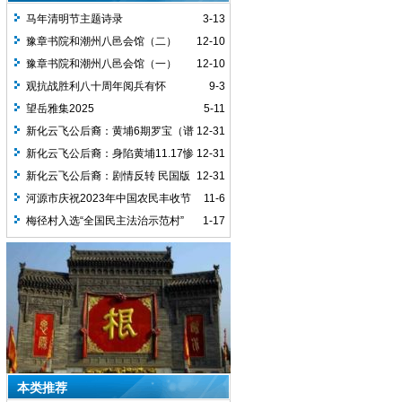
马年清明节主题诗录
3-13
豫章书院和潮州八邑会馆（二）
12-10
豫章书院和潮州八邑会馆（一）
12-10
观抗战胜利八十周年阅兵有怀
9-3
望岳雅集2025
5-11
新化云飞公后裔：黄埔6期罗宝（谱
12-31
名罗教植）疑似投敌
新化云飞公后裔：身陷黄埔11.17惨
12-31
案的 罗宝/罗教植
新化云飞公后裔：剧情反转 民国版
12-31
金无怠
河源市庆祝2023年中国农民丰收节
11-6
梅径村入选“全国民主法治示范村”
1-17
本类推荐