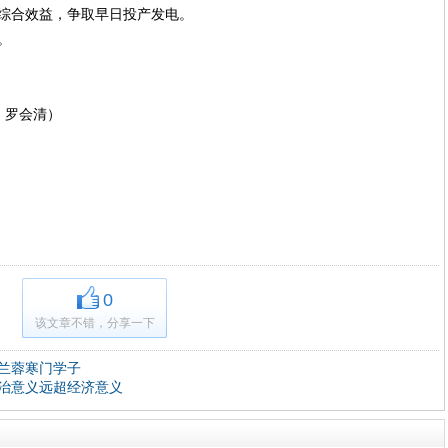
综合效益，争取早日投产发电。
。
：罗会清）
0
该文章不错，分享一下
兰蓉寒门学子
治意义远超经济意义