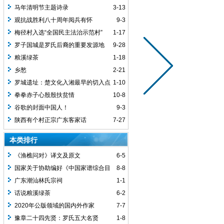
马年清明节主题诗录
3-13
观抗战胜利八十周年阅兵有怀
9-3
梅径村入选“全国民主法治示范村”
1-17
罗子国城是罗氏后裔的重要发源地
9-28
粮溪绿茶
1-18
乡愁
2-21
罗城遗址：楚文化入湘最早的切入点
1-10
之一
拳拳赤子心殷殷扶贫情
10-8
谷歌的封面中国人！
9-3
陕西有个村正宗广东客家话
7-27
本类排行
《渔樵问对》译文及原文
6-5
国家关于协助编好《中国家谱综合目
8-8
录》的通知
广东潮汕林氏宗祠
1-1
话说粮溪绿茶
6-2
2020年公版领域的国内外作家
7-7
豫章二十四先贤：罗氏五大名贤
1-8