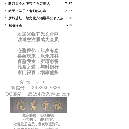
陕西有个村正宗广东客家话
7-27
致天下学子：老师的心声！
2-17
罗城遗址：楚文化入湘最早的切入点
1-10
之一
粮溪绿茶
1-18
欢迎光临罗氏文化网
诚邀您注册成为会员
仓盈庾亿，年岁有息
喜至庆来，永永其祥
喜盈我室，所愿必得
凡益之道，与时俱行
家门福喜，增康盛炽
站 长：罗 元
微信号：134 3536 5888
QQ邮箱 ：
251547599
@qq.com
敦宗睦族 弘揚祖德
不忘初心 繼往開來
欢迎注册会员，
发表联谊
资讯
。