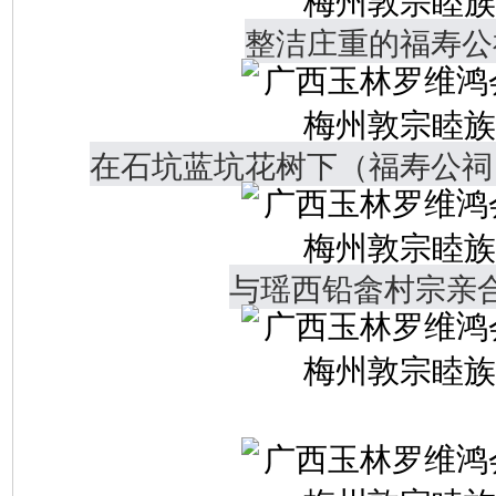
整洁庄重的福寿公
在石坑蓝坑花树下（福寿公祠
与瑶西铅畲村宗亲