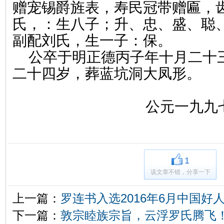
赠宠锡爵旌表，寿民冠带赠匾，
氏，：生八子；升、忠、盛、聪
副配刘氏，生一子：保。
公卒于明正德丙子年十月二十
二十四岁，葬蓝坑洞大凤形。
公元一九九
1
该文章不错，分享一下
上一篇：
罗连书入选2016年6月中国好
下一篇：
敦宗睦族宗旨，云浮罗氏腾飞