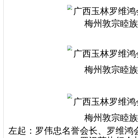
左起：罗
伟忠
名誉会长、罗
维鸿