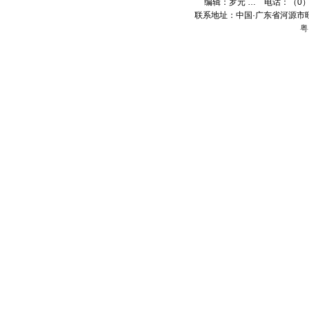
编辑：
罗元 …
电话：（0）13
联系地址：中国·广东省河源市旺
粤