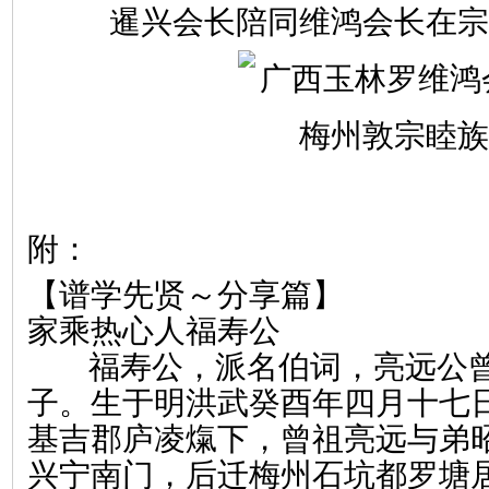
暹兴会长陪同
维鸿会长在宗
附：
【谱学先贤～分享篇】
家乘热心人福寿公
福寿公，派名伯词，亮远公曾
子。生于明洪武癸酉年四月十七
基吉郡庐凌熂下，曾祖亮远与弟
兴宁南门，后迁梅州石坑都罗塘