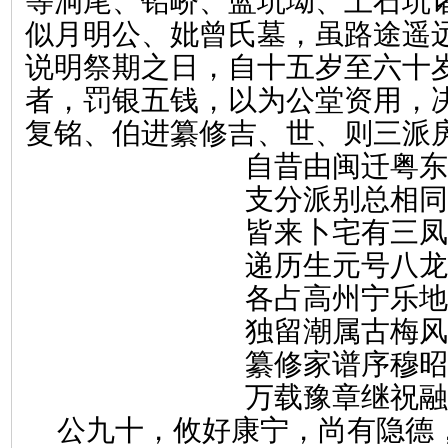
等洞尾、铅峤、蓝坑坳、上石坑
似月明公、妣曾氏墓，虽路途遥
说明祭期之日，自十五岁至六十
者，罚银五钱，以为公堂资用，
复铭、伯进纂修吉、世、则三派
自昔由闽迁粤东
支分派别总相同
皆来卜宅有三凤
递历生元号八龙
各占高州宁乐地
独留潮属古梅风
纂修家谱序穆昭
万载豫章继祝融
公九十，攸好康宁，尚有隐德