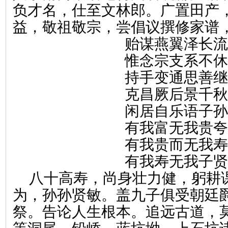
负才名，仕至文林郎。广置田产
益，敬祖敬宗，尝倡议撰修家谱
贻谋燕翼泽长流
惟念宗支系不休
持手变通思善继
克昌厥后景千秋
闲居自乐语子孙
有我富无我贵夸
有我贵而无我寿
有我寿无我子贤
八十高寿，尚身壮力健，躬耕
为，孙孙贤敏。盖九子俱受朝廷
祭。告论人生根本。追远古道，