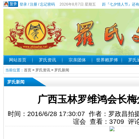
登录
/
注册
/
忘记密码
2026年8月7日 星期五
距『七夕情人节』还有
网站首页
罗氏资讯
宗亲团体
世界赖罗傅
罗氏
当前位置：
首页
>
罗氏资讯
>
罗氏新闻
罗氏新闻
广西玉林罗维鸿会长梅
时间：2016/6/28 17:30:07 作者：罗
谊会 查看：
3709
评