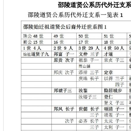
邵陵道贤公系历代外迁支