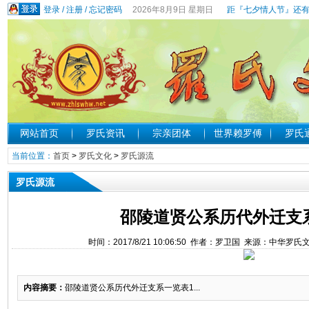
登录
/
注册
/
忘记密码
2026年8月9日 星期日
距『七夕情人节』还有
网站首页
罗氏资讯
宗亲团体
世界赖罗傅
罗氏
当前位置：
首页
>
罗氏文化
>
罗氏源流
罗氏源流
邵陵道贤公系历代外迁支
时间：2017/8/21 10:06:50 作者：罗卫国 来源：中华罗
内容摘要：
邵陵道贤公系历代外迁支系一览表1...