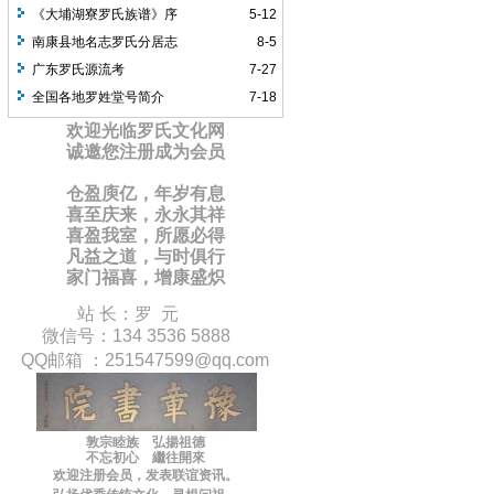
《大埔湖寮罗氏族谱》序
5-12
南康县地名志罗氏分居志
8-5
广东罗氏源流考
7-27
全国各地罗姓堂号简介
7-18
欢迎光临罗氏文化网
诚邀您注册成为会员
仓盈庾亿，年岁有息
喜至庆来，永永其祥
喜盈我室，所愿必得
凡益之道，与时俱行
家门福喜，增康盛炽
站 长：罗 元
微信号：134 3536 5888
QQ邮箱 ：
251547599
@qq.com
敦宗睦族 弘揚祖德
不忘初心 繼往開來
欢迎注册会员，
发表联谊
资讯
。