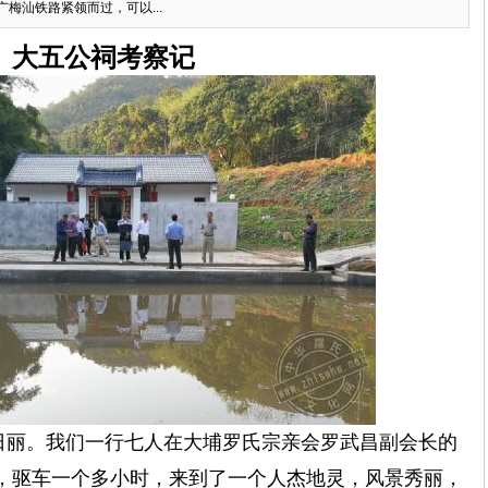
梅汕铁路紧领而过，可以...
大五公祠考察记
和日丽。我们一行七人在大埔罗氏宗亲会罗武昌副会长的
，
驱车一个多小时，来到了
一个人杰地灵，
风景秀丽，