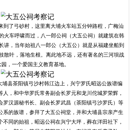
来到了
弓砂村，这里离大埔火车站五分钟路程，广梅汕
的火车呼啸而过，八一郎公祠（大五公祠）就建筑在韩
长讲，当年始祖
八一郎公
（大五公）就是从福建坐船到
枝散叶，落地生根。离此地不远，还有著名的三河坝战
念园，一个爱国主义教育基地。
大埔县茶阳镇弓沙村韩江边上，兴宁罗氏昭远公族谱编
等人，和中华罗氏常务副会长罗元和龙川佗城罗荣辉，
会罗汉源秘书长、副会长罗
武
昌（
茶阳镇弓沙罗氏
）等
公系的族谱，参拜了大五公祠堂，并和大埔县宗亲产生
个不同的始祖，昭远公祠在兴宁大坪，葬在洋田社下，