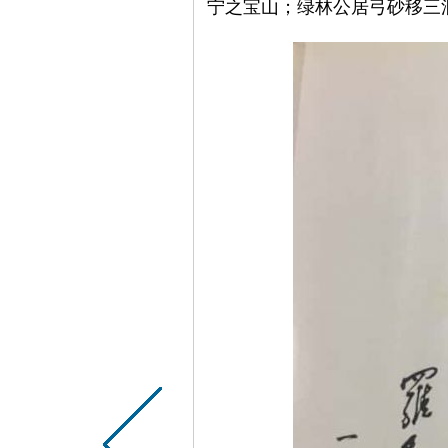
宁之宝山；绿林公居弓砂移三