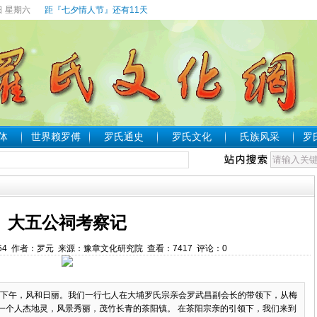
日 星期六
距『七夕情人节』还有11天
体
世界赖罗傅
罗氏通史
罗氏文化
氏族风采
罗
大五公祠考察记
1:27:54 作者：罗元 来源：豫章文化研究院 查看：
7417
评论：
0
16日下午，风和日丽。我们一行七人在大埔罗氏宗亲会罗武昌副会长的带领下，从梅
一个人杰地灵，风景秀丽，茂竹长青的茶阳镇。 在茶阳宗亲的引领下，我们来到