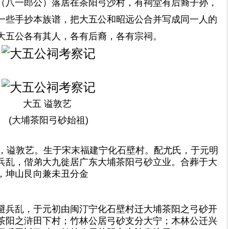
（
八一郎公
）落居在茶阳弓沙村，有祠堂有后裔子孙，
一些手抄本族谱，把大五公和昭远公合并写成同一人的
大五公各有其人，各有后裔，各有宗祠。
大五 谥敦艺
(大埔茶阳弓砂始祖)
，谥敦艺。生于宋末福建宁化石壁村。配尤氏，于元明
避兵乱，偕弟大九徙居广东大埔茶阳弓砂立业。合葬于大
，坤山艮向兼未丑分金
避兵乱，于元初由闽汀宁化石壁村迁大埔茶阳之弓砂开
茶阳之浒田下村；竹林公居弓砂支分大宁；木林公迁兴