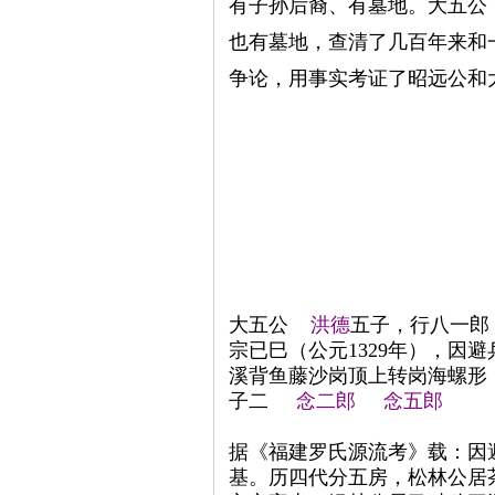
有子孙后裔、有墓地。大五公
也有墓地，查清了几百年来和
争论，用事实考证了昭远公和
大五公
洪德
五子，行八一郎
宗已巳（公元1329年），因
溪背鱼藤沙岗顶上转岗海螺形
子二
念二郎
念五郎
据《福建罗氏源流考》载：因
基。历四代分五房，松林公居