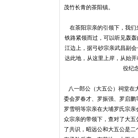
茂竹长青的茶阳镇。
在茶阳宗亲的引领下，我们
铁路紧领而过，可以听见轰轰
江边上，据
弓砂宗亲
武
昌副会
达此地，从这里上岸，从始开
役纪
八一郎公（
大五公）祠堂在
委会罗春才、
罗振强、
罗启鹏
罗雪明等宗亲在大埔罗氏宗亲
众宗亲的带领下，查对了大五
了共识，昭远公和大五公是二