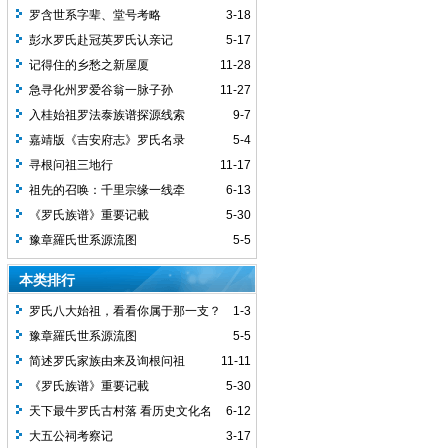
罗含世系字辈、堂号考略
3-18
彭水罗氏赴冠英罗氏认亲记
5-17
记得住的乡愁之新屋厦
11-28
急寻化州罗爱谷翁一脉子孙
11-27
入桂始祖罗法泰族谱探源线索
9-7
嘉靖版《吉安府志》罗氏名录
5-4
寻根问祖三地行
11-17
祖先的召唤：千里宗缘一线牵
6-13
《罗氏族谱》重要记載
5-30
豫章羅氏世系源流图
5-5
本类排行
罗氏八大始祖，看看你属于那一支？
1-3
豫章羅氏世系源流图
5-5
简述罗氏家族由来及询根问祖
11-11
《罗氏族谱》重要记載
5-30
天下最牛罗氏古村落 看历史文化名
6-12
人就让你震惊
大五公祠考察记
3-17