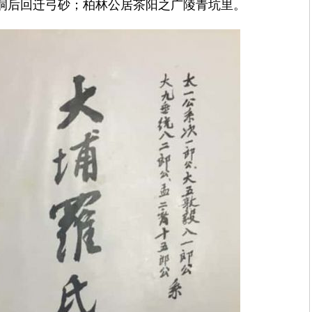
洞后回迁弓砂；柏林公居茶阳之广陵青坑里。