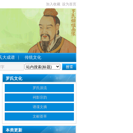
加入收藏
设为首页
氏大成谱
传统文化
罗氏文化
罗氏源流
祠影宗韵
谱谍文摘
文献荟萃
本类更新