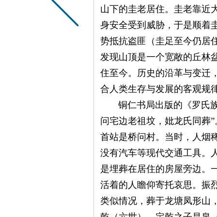
山下的圭老居住。圭老靠近
身安全受到威胁，于是顺着
势抵抗盗匪（圭足至今仍居
发现山顶是一个宽敞的丘林
住至今。历史的沿革与变迁
合人类生存与发展的客观规
铜仁书局出版的《罗氏
问宅边老祖坟，妣龙氏同葬
首站是桥问村。当时，人烟
没有汽车等现代交通工具。
是埋葬在居住的房屋旁边。
活着的人瞻仰寄托哀思。振
类似情况，葬于龙塘凤形山
乾（六世）、定乾之子昌泉