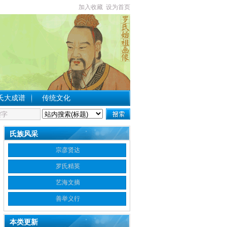
加入收藏
设为首页
氏大成谱
传统文化
氏族风采
宗彦贤达
罗氏精英
艺海文摘
善举义行
本类更新