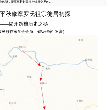
休憩，便驱车赶到天柱与锦屏交界的...
平秋豫章罗氏祖宗徙居初探
——揭开断档历史之秘
数民族作家学会会员、省级作家
罗谦）