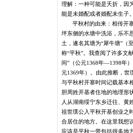
理解：一种可能是夭折，因
能是未婚配或者婚配未生子
平秋村的由来：相传开
坪东侧的水塘中洗浴，乐不
土，遂名其塘为
“犀牛塘”（
称“平秋”。我查阅了许多文
间”（公元1368年—139
元1369年）。由此推断，
与平秋村开寨时间记载基本相
胆周姓开基者住地的地理形
人从湖南绥宁东乡迁往、黄
祖世璞公入平秋开基创业之
合居住的地方。在这里我想说
应该是平秋一带包括很多地