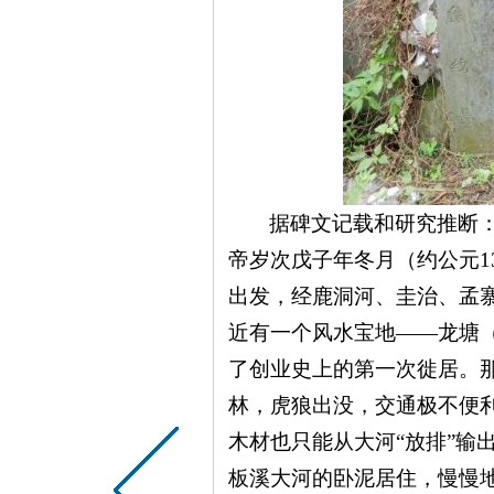
据碑文记载和研究推断
帝岁次戊子年冬月（约公元
出发，经鹿洞河、圭治、孟
近有一个风水宝地——龙塘（
了创业史上的第一次徙居。
林，虎狼出没，交通极不便
木材也只能从大河“放排”输
板溪大河的卧泥居住，慢慢