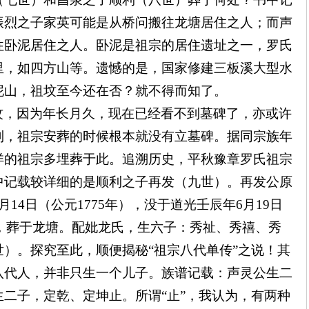
振烈之子家英可能是从桥问搬往龙塘居住之人；而声
往卧泥居住之人。卧泥是祖宗的居住遗址之一，罗氏
里，如四方山等。遗憾的是，国家修建三板溪大型水
泥山，祖坟至今还在否？就不得而知了。
坟，因为年长月久，现在已经看不到墓碑了，亦或许
制，祖宗安葬的时候根本就没有立墓碑。据同宗族年
详的祖宗多埋葬于此。追溯历史，平秋豫章罗氏祖宗
中记载较详细的是顺利之子再发（九世）。再发公原
7月14日（公元1775年），没于道光壬辰年6月19日
7岁，葬于龙塘。配妣龙氏，生六子：秀祉、秀禧、秀
）。探究至此，顺便揭秘“祖宗八代单传”之说！其
八代人，并非只生一个儿子。族谱记载：声灵公生二
二子，定乾、定坤止。所谓“止”，我认为，有两种