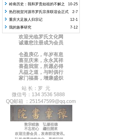
岭南历史：我和罗贵始祖的不解之
10-25
缘
热烈祝贺河源市罗氏宗亲联谊会正式
2-7
成立
重庆大足族人归宗记
12-1
我的族事研究
7-12
欢迎光临罗氏文化网
诚邀您注册成为会员
仓盈庾亿，年岁有息
喜至庆来，永永其祥
喜盈我室，所愿必得
凡益之道，与时俱行
家门福喜，增康盛炽
站 长：罗 元
微信号：134 3536 5888
QQ邮箱 ：
251547599
@qq.com
敦宗睦族 弘揚祖德
不忘初心 繼往開來
欢迎注册会员，
发表联谊
资讯
。