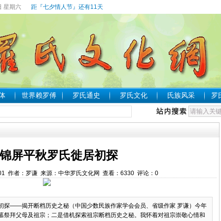
日 星期六
距『七夕情人节』还有11天
体
世界赖罗傅
罗氏通史
罗氏文化
氏族风采
罗
锦屏平秋罗氏徙居初探
4:40:01 作者：罗谦 来源：中华罗氏文化网 查看：
6330
评论：
0
初探——揭开断档历史之秘（中国少数民族作家学会会员、省级作家 罗谦）今年
墓祭拜父母及祖宗；二是借机探索祖宗断档历史之秘。我怀着对祖宗崇敬心情和