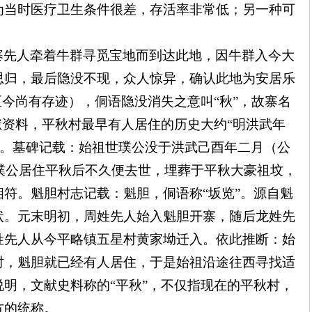
为当时医疗卫生条件很差，存活率非常低；另一种可
。
寨先人牵着牛群寻觅宝地而到达此地，因牛群入今大
思归，最后隐没不现，众人惊异，确认此地为安居乐
至今尚有存迹），侗语隐没消失之意叫“秋”，故寨名
献资料，平秋村最早有人居住的历史大约“明洪武年
8年）。墓碑记载：始祖世璞公没于洪武己酉年二月（公
世璞公居住平秋后不久便去世，埋葬于平秋大豪祖坟，
符。魁胆村志记载：魁胆，侗语称“坂览”。源自魁
状。元末明初，周姓先人始入魁胆开寨，随后龙姓先
姓先人从今平略镇五星村黄家坳迁入。依此推断：始
时，魁胆就已经有人居住，于是始祖沿途往西寻找适
明，文献史料称的“平秋”，不仅指现在的平秋村，
方的统称。