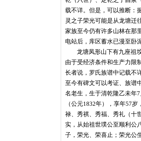
载不详。但是，可以推断：
灵之子荣光可能是从龙塘迁
家族至今仍有许多山林在那
电站后，库区蓄水已漫至卧
龙塘凤形山下有九座祖
由于受经济条件和生产力限
长者说，罗氏族谱中记载不
至今有碑文可以考证、族谱
名老生，生于清乾隆乙未年
（公元1832年），享年5
禄、秀祺、秀福、秀礼（十世
实，从始祖世璞公至顺利公
子，荣光、荣喜止；荣光公生