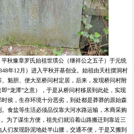
：平秋豫章罗氏始祖世璞公（继祥公之五子）于元统
1348年12月）进入平秋开基创业。始祖由天柱摆洞村
寨、魁胆、便大至桥问村定居，后来，发现桥问村附
即“龙潭”之意），于是从桥问村移居到此处，实现
那时侯，生存环境十分恶劣，到处都是莽莽的原始森
利。食盐等生活必须品仅靠大河水路运输，木商采购
出。为了谋生方便，祖先们就沿着山路搬迁到靠近三
地人们发现卧泥地处半山腰，交通不便，于是又搬到