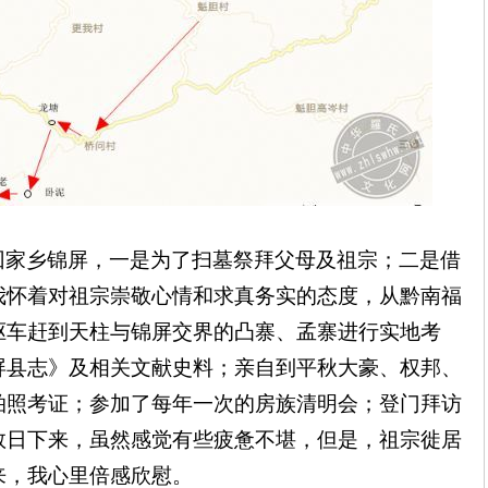
回家乡锦屏，一是为了扫墓祭拜父母及祖宗；二是借
我怀着对祖宗崇敬心情和求真务实的态度，从黔南福
驱车赶到天柱与锦屏交界的凸寨、孟寨进行实地考
屏县志》及相关文献史料；亲自到平秋大豪、权邦、
拍照考证；参加了每年一次的房族清明会；登门拜访
数日下来，虽然感觉有些疲惫不堪，但是，祖宗徙居
来，我心里倍感欣慰。