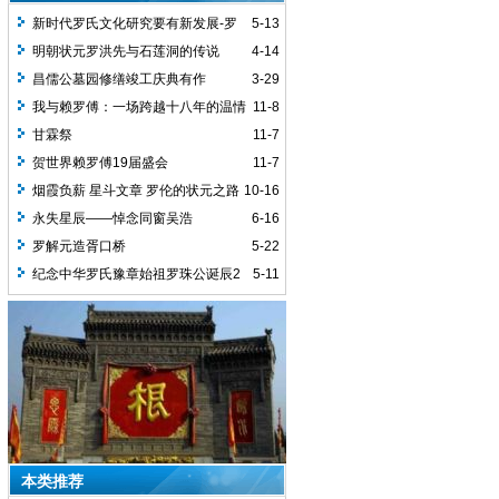
新时代罗氏文化研究要有新发展-罗
5-13
义贤
明朝状元罗洪先与石莲洞的传说
4-14
昌儒公墓园修缮竣工庆典有作
3-29
我与赖罗傅：一场跨越十八年的温情
11-8
回望
甘霖祭
11-7
贺世界赖罗傅19届盛会
11-7
烟霞负薪 星斗文章 罗伦的状元之路
10-16
永失星辰——悼念同窗吴浩
6-16
罗解元造胥口桥
5-22
纪念中华罗氏豫章始祖罗珠公诞辰2
5-11
本类推荐