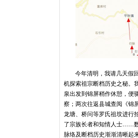
今年清明，我请几天假
机探索祖宗断档历史之秘。
泉出发到锦屏稍作休憩，便
察；两次往返县城查阅《锦
龙塘、桥问等罗氏祖坟进行
了宗族长者和知情人士
……
脉络及断档历史渐渐清晰起