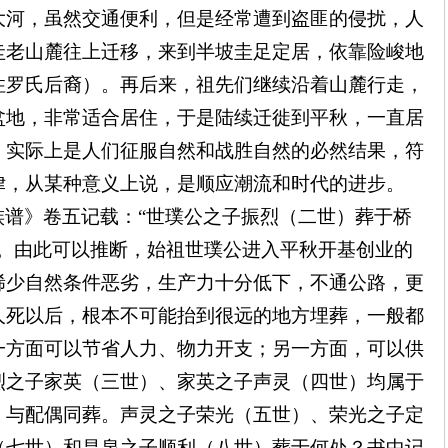
大河，虽然交通便利，但是经常遭到盗匪的侵扰，人
圭老山麓往上迁移，来到半坡圭足定居，依靠险峻地
住罗氏后裔）。再后来，祖先们继续沿着山麓行走，
盆地，非常适合居住，于是陆续迁徙到平秋，一直居
，实际上是人们征服自然和战胜自然的必然结果，符
律，从某种意义上说，是顺应潮流和时代的进步。
族谱》卷五记载：
“世璞公之子振烈（二世）葬于桥
”。由此可以推断，始祖世璞公进入平秋开基创业的
稀少自然条件恶劣，生产力十分低下，不通公路，更
人死以后，根本不可能抬到很远的地方埋葬，一般都
一方面可以节省人力、物力开支；另一方面，可以供
烈之子家英（三世）、家英之子声灵（四世）均属于
，与配偶同葬。声灵之子荣光（五世）、荣光之子定
（七世）和昌泉之子顺利（八世）葬于何处？书中记