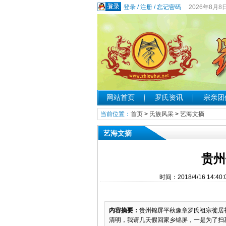
登录
/
注册
/
忘记密码
2026年8月8
网站首页
罗氏资讯
宗亲团
当前位置：
首页
>
氏族风采
>
艺海文摘
艺海文摘
贵州
时间：2018/4/16 1
内容摘要：
贵州锦屏平秋豫章罗氏祖宗徙居
清明，我请几天假回家乡锦屏，一是为了扫