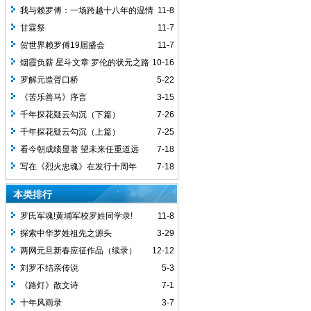
我与赖罗傅：一场跨越十八年的温情
11-8
回望
甘霖祭
11-7
贺世界赖罗傅19届盛会
11-7
烟霞负薪 星斗文章 罗伦的状元之路
10-16
罗解元造胥口桥
5-22
《苦乐善马》序言
3-15
千年探花疑云勾沉（下篇）
7-26
千年探花疑云勾沉（上篇）
7-25
看今朝成绩显著 望未来任重道远
7-18
写在《烈火忠魂》在发行十周年
7-18
本类排行
罗氏军魂!黄埔军校罗姓同学录!
11-8
探索中华罗姓祖先之源头
3-29
两网元旦新春应征作品（续录）
12-12
刘罗不结亲传说
5-3
《路灯》散文诗
7-1
十年风雨录
3-7