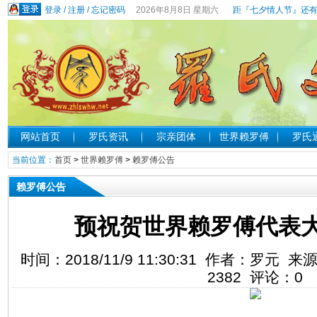
登录
/
注册
/
忘记密码
2026年8月8日 星期六
距『七夕情人节』还有
网站首页
罗氏资讯
宗亲团体
世界赖罗傅
罗氏
当前位置：
首页
>
世界赖罗傅
>
赖罗傅公告
赖罗傅公告
预祝贺世界赖罗傅代表
时间：2018/11/9 11:30:31 作者：罗
2382
评论：
0