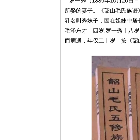
罗一秀（1889年10月20日
所娶的妻子。《韶山毛氏族谱
乳名叫秀妹子，因在姐妹中居长，
毛泽东才十四岁,罗一秀十八岁
而病逝，年仅二十岁。按《韶