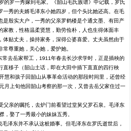
8岁的罗一秀嫁到毛家。《韶山毛氏族谱》中记载，罗氏
罗一秀的夫婿毛泽东小她四岁，但个头比她还高。在毛
也是殷实大户，一秀的父亲罗鹤楼是个通文墨、有田产
的家教，性格温柔贤慧，勤劳俭朴，人也生得体面丰
，体贴丈夫，操持家务，深得公婆喜爱。丈夫虽然由于
非常尊重她，关心她，爱护她。
常去岳家帮工，1911年春去长沙求学时，正是插秧的
行直移子（韶山土话，即在大田中插下直直的四行秧
杨开慧和孩子回韶山从事革命活动的那段时间里，还曾经
年元月上旬他回韶山考察的那一次，又曾去岳父家住过一
曾受父亲的嘱托，去炉门前看望过堂舅父罗石泉。毛泽东
连襟，娶了一秀最小的妹妹五秀。
毛泽东并不承认这桩婚事。但毛泽东在罗氏逝世后，