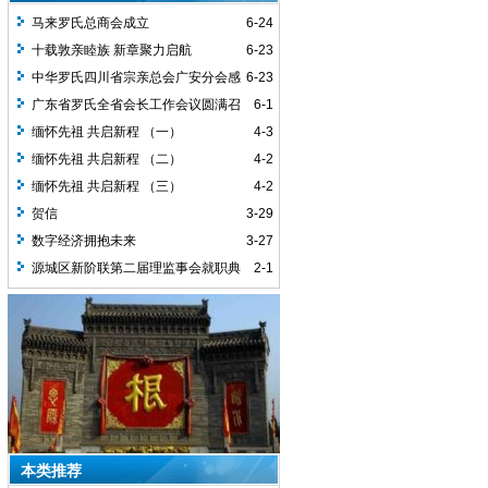
马来罗氏总商会成立
6-24
十载敦亲睦族 新章聚力启航
6-23
中华罗氏四川省宗亲总会广安分会感
6-23
谢词
广东省罗氏全省会长工作会议圆满召
6-1
开
缅怀先祖 共启新程 （一）
4-3
缅怀先祖 共启新程 （二）
4-2
缅怀先祖 共启新程 （三）
4-2
贺信
3-29
数字经济拥抱未来
3-27
源城区新阶联第二届理监事会就职典
2-1
礼圆满举行
本类推荐