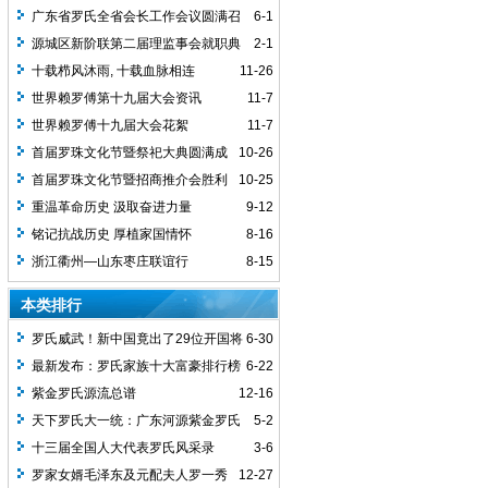
广东省罗氏全省会长工作会议圆满召
6-1
开
源城区新阶联第二届理监事会就职典
2-1
礼圆满举行
十载栉风沐雨, 十载血脉相连
11-26
世界赖罗傅第十九届大会资讯
11-7
世界赖罗傅十九届大会花絮
11-7
首届罗珠文化节暨祭祀大典圆满成
10-26
功
首届罗珠文化节暨招商推介会胜利
10-25
召开
重温革命历史 汲取奋进力量
9-12
铭记抗战历史 厚植家国情怀
8-16
浙江衢州—山东枣庄联谊行
8-15
本类排行
罗氏威武！新中国竟出了29位开国将
6-30
军，罗家人顶起！
最新发布：罗氏家族十大富豪排行榜
6-22
紫金罗氏源流总谱
12-16
天下罗氏大一统：广东河源紫金罗氏
5-2
迁徙源流记
十三届全国人大代表罗氏风采录
3-6
罗家女婿毛泽东及元配夫人罗一秀
12-27