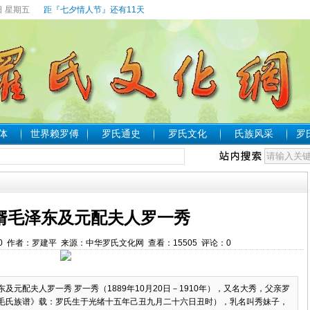
日 星期五
距『七夕情人节』还有11天
体
世界赖罗傅
罗氏通史
罗氏文化
氏族风采
罗
婿毛泽东及元配夫人罗一秀
:48:50 作者：罗建平 来源：中华罗氏文化网 查看：
15505
评论：
0
元配夫人罗一秀 罗一秀（1889年10月20日－1910年），又名大秀，父亲罗
毛氏族谱》载：罗氏生于光绪十五年己丑九月二十六日丑时），乳名叫秀妹子，