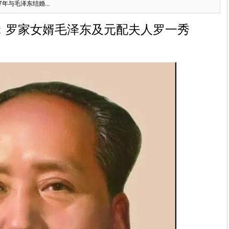
年与毛泽东结婚...
：罗家女婿毛泽东及元配夫人罗一秀