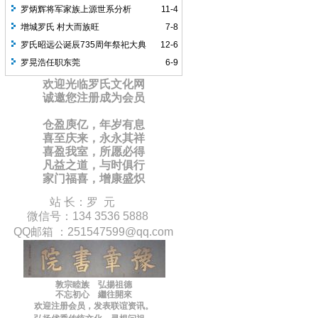
罗炳辉将军家族上源世系分析
11-4
增城罗氏 村大而族旺
7-8
罗氏昭远公诞辰735周年祭祀大典
12-6
罗晃浩任职东莞
6-9
欢迎光临罗氏文化网
诚邀您注册成为会员
仓盈庾亿，年岁有息
喜至庆来，永永其祥
喜盈我室，所愿必得
凡益之道，与时俱行
家门福喜，增康盛炽
站 长：罗 元
微信号：134 3536 5888
QQ邮箱 ：
251547599
@qq.com
敦宗睦族 弘揚祖德
不忘初心 繼往開來
欢迎注册会员，
发表联谊
资讯
。