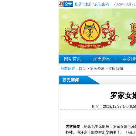
登录
/
注册
/
忘记密码
2026年8月7
网站首页
罗氏资讯
宗亲团
当前位置：
首页
>
罗氏资讯
>
罗氏新闻
罗氏新闻
罗家女
时间：2018/12/27 14
内容摘要：
纪念毛主席诞辰：罗家女婿毛泽东及
鹤楼。毛泽东十四岁时所娶的妻子。《韶山