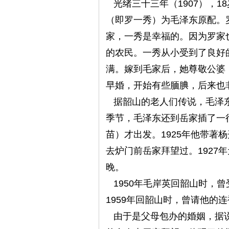
光绪三十三年（1907），1
（即罗一秀）为毛泽东原配。
家，一秀是幸福的。因为罗家
的农民。一秀从小受到了良好
满。嫁到毛家后，她尊敬公婆
早婚，开始有些腼腆，后来也
据韶山的老人们传说，毛泽东
季节，毛泽东还到岳家插了一
苗）才出发。1925年他带著
去炉门前岳家拜望过。1927
晚。
1950年毛岸英回韶山时，
1959年回韶山时，曾请他的
由于是父母包办的婚姻，据说