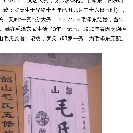
－1910年），又名大秀，父亲罗鹤楼。毛泽东十四岁时
》载：罗氏生于光绪十五年己丑九月二十六日丑时），
又叫“一秀”或“大秀”。1907年与毛泽东结婚，当年
。她在毛泽东家生活了3年，无后。1910年春因为痢疾
山毛氏族谱》记载，罗氏（即罗一秀）为毛泽东元配。