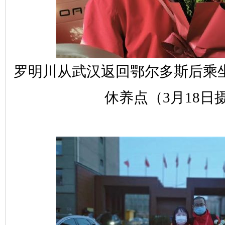
罗明川从武汉返回鄂尔多斯后乘
休养点（3月18日