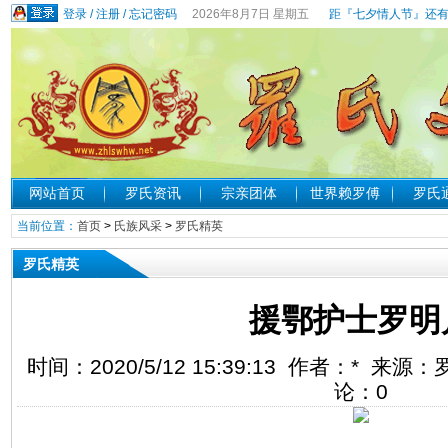
登录
/
注册
/
忘记密码
2026年8月7日 星期五
距『七夕情人节』还有
网站首页
罗氏资讯
宗亲团体
世界赖罗傅
罗氏
当前位置：
首页
>
氏族风采
>
罗氏精英
罗氏精英
援鄂护士罗明
时间：2020/5/12 15:39:13 作者：* 来
论：
0