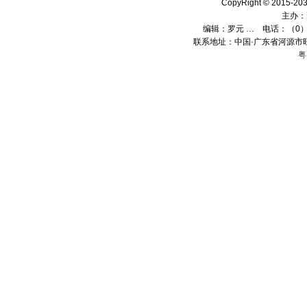
CopyRight © 2015
主办：
编辑：
罗元 …
电话：（0）13
联系地址：中国·广东省河源市旺
粤