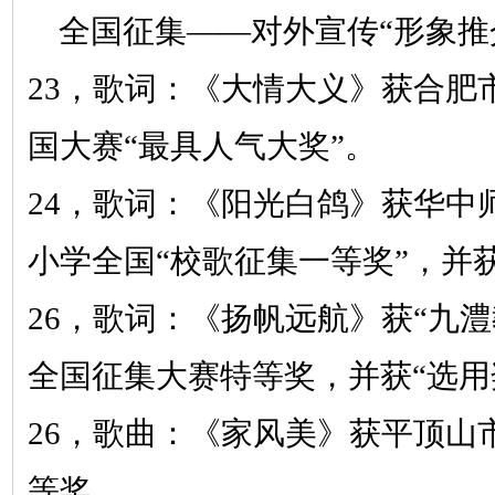
全国征集
——对外宣传“形象推
23，
歌词：《大情大义》
获合肥
国大赛“最具人气大奖”。
24，
歌词：《阳光白鸽》
获华中
小学全国
“校歌征集一等奖”，并获
26，
歌词：《扬帆远航》
获
“九
全国征集大赛特等奖，并获“选用
26，
歌曲：《家风美》
获平顶山
等奖。