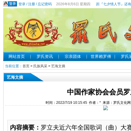
登录
/
注册
/
忘记密码
2026年8月6日 星期四
距『七夕情人节』还有
网站首页
罗氏资讯
宗亲团体
世界赖罗傅
罗氏
当前位置：
首页
>
氏族风采
>
艺海文摘
艺海文摘
中国作家协会会员罗
时间：2022/7/19 10:15:45 作者：* 来源：罗氏文化
内容摘要：
罗立夫近六年全国歌词（曲）大