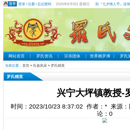
登录
/
注册
/
忘记密码
2026年8月9日 星期日
距『七夕情人节』还有
网站首页
罗氏资讯
宗亲团体
世界赖罗傅
罗氏
当前位置：
首页
>
氏族风采
>
罗氏精英
罗氏精英
兴宁大坪镇教授-
时间：2023/10/23 8:37:02 作者：* 
论：
0