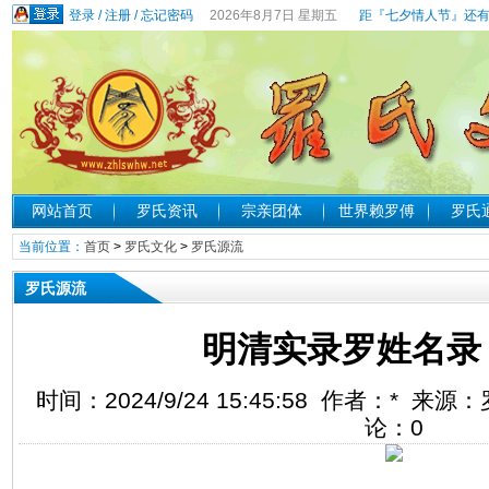
登录
/
注册
/
忘记密码
2026年8月7日 星期五
距『七夕情人节』还有
网站首页
罗氏资讯
宗亲团体
世界赖罗傅
罗氏
当前位置：
首页
>
罗氏文化
>
罗氏源流
罗氏源流
明清实录罗姓名录
时间：2024/9/24 15:45:58 作者：* 
论：
0