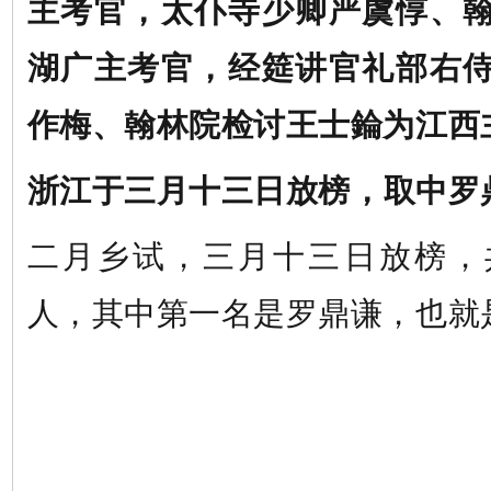
主考官
，
太仆寺少卿严虞惇
、
湖广主考官
，
经筵讲官礼部右
作梅
、
翰林院检讨王士錀为江西
浙江于三月十三日放榜
，
取中罗
二月乡试，三月十三日放榜，
人，其中第一名是罗鼎谦，也就