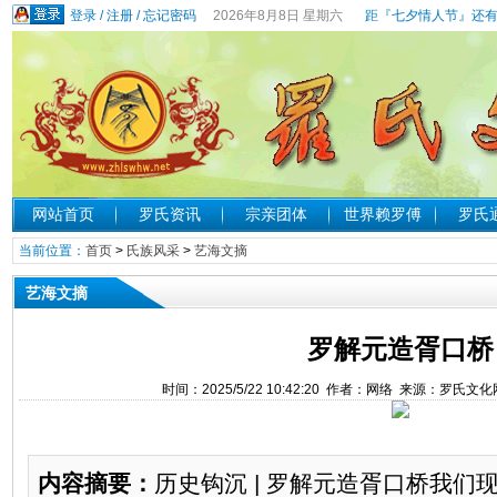
登录
/
注册
/
忘记密码
2026年8月8日 星期六
距『七夕情人节』还有
网站首页
罗氏资讯
宗亲团体
世界赖罗傅
罗氏
当前位置：
首页
>
氏族风采
>
艺海文摘
艺海文摘
罗解元造胥口桥
时间：2025/5/22 10:42:20 作者：网络 来源：罗氏文
内容摘要：
历史钩沉 | 罗解元造胥口桥我