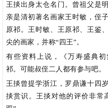
王
掞
出身太仓名门。曾祖父是
亲是清初著名画家王时敏，侄
原祁。王时敏、王原祁、王鉴
尖的画家，并称
“四王”。
有些资料上说，《
万寿盛典初
祁。可能叔侄二人都有参与吧。
王
掞
曾提学浙江，罗鼎谦十四
掞
赏识。王掞对他的评价非常