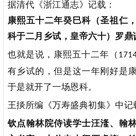
据清代《浙江通志》记载：
康熙五十二年癸巳科（圣祖仁
科于二月乡试，皇帝六十）
罗鼎
也就是说，康熙五十二年（
171
有乡试的，但是这一年刚好是
于是就开了一场恩科。
王
掞
所编《
万寿盛典初集
》中记
钦点翰林院侍读学士汪湰、翰