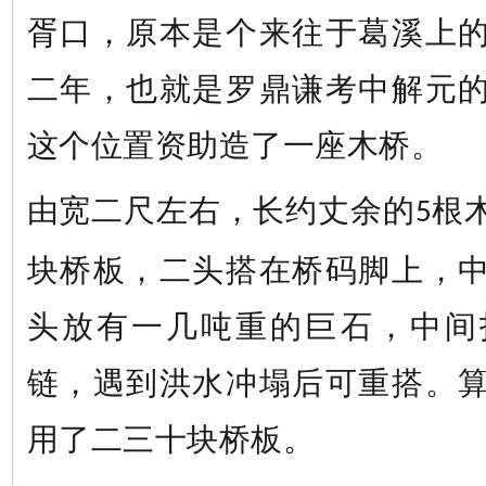
胥口，原本是个来往于葛溪上
二年，也就是罗鼎谦考中解元
这个位置资助造了一座木桥。
由宽二尺左右，长约丈余的
根
5
块桥板
，
二头搭在桥码脚上
，
头放有一几吨重的巨石
，
中间
链
，
遇到洪水冲塌后可重搭。
用了二三十块桥板。