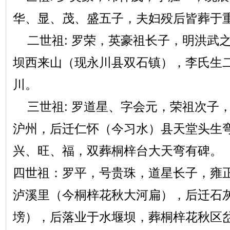
华、显、茂、盛五子，夫妇殁后皆葬于
二世祖: 罗荣，英豪祖长子，明洪武
坝西来山（现永川县双石镇），李氏生
川。
三世祖: 罗道星、字会元，荣祖次子
沪州，后迁仁怀（今习水）县天堂头生
兴、旺、福，双葬桐梓台大天弯有碑。
四世祖：罗平，号贵珠，道星长子，雍正
泸溪里（今桐梓花秋大河扁），后迁石
塝），后落业于水堰坝，葬桐梓花秋区