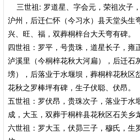
三世祖: 罗道星、字会元，荣祖次子
沪州，后迁仁怀（今习水）县天堂头生
兴、旺、福，双葬桐梓台大天弯有碑。
四世祖：罗平，号贵珠，道星长子，雍正
泸溪里（今桐梓花秋大河扁），后迁石
塝），后落业于水堰坝，葬桐梓花秋区
花秋之罗棒坪有碑，生子伏聪、伏昂。
五世祖：罗伏昂，贵珠次子，落业于水
成，大玉，双葬于桐梓县花秋区石关乡
六世祖：罗大玉，伏昴三子，穆氏，生