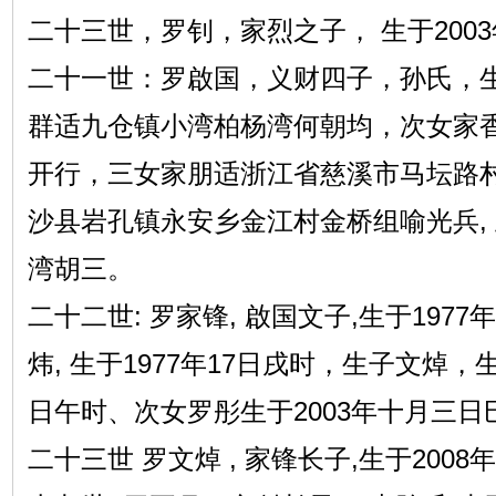
二十三世，罗钊，家烈之子， 生于2003
二十一世：罗啟国，义财四子，孙氏，
群适九仓镇小湾柏杨湾何朝均，次女家
开行，三女家朋适浙江省慈溪市马坛路村
沙县岩孔镇永安乡金江村金桥组喻光兵,
湾胡三。
二十二世: 罗家锋, 啟国文子,生于1977年
炜, 生于1977年17日戌时，生子文焯，
日午时、次女罗彤生于2003年十月三日
二十三世 罗文焯 , 家锋长子,生于2008