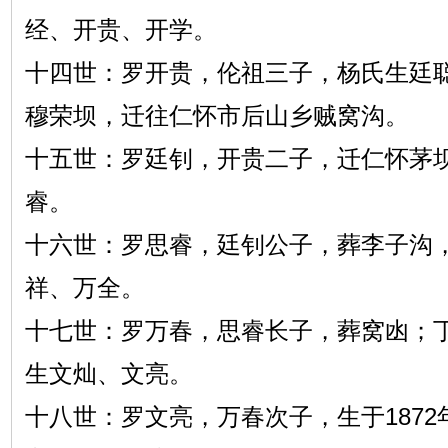
经、开贵、开学。
十四世：罗开贵，伦祖三子，杨氏生廷
穆荣坝，迁往仁怀市后山乡贼窝沟。
十五世：罗廷钊，开贵二子，迁仁怀茅
睿。
十六世：罗思睿，廷钊公子，葬李子沟
祥、万全。
十七世：罗万春，思睿长子，葬窝凼；
生文灿、文亮。
十八世：罗文亮，万春次子，生于1872