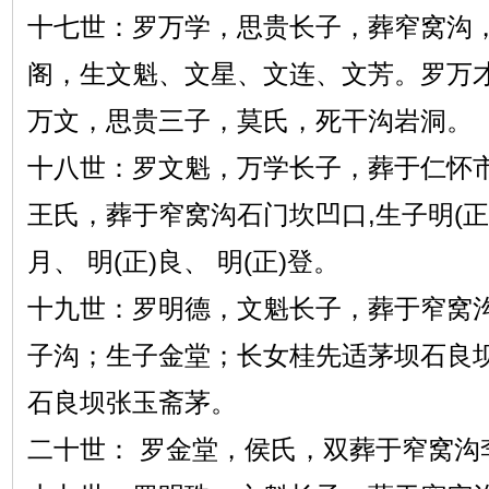
十七世：罗万学，思贵长子，葬窄窝沟
阁，生文魁、文星、文连、文芳。罗万
万文，思贵三子，莫氏，死干沟岩洞。
十八世：罗文魁，万学长子，葬于仁怀
王氏，葬于窄窝沟石门坎凹口,生子明(正)德
月、 明(正)良、 明(正)登。
十九世：罗明德，文魁长子，葬于窄窝
子沟；生子金堂；长女桂先适茅坝石良
石良坝张玉斋茅。
二十世： 罗金堂，侯氏，双葬于窄窝沟