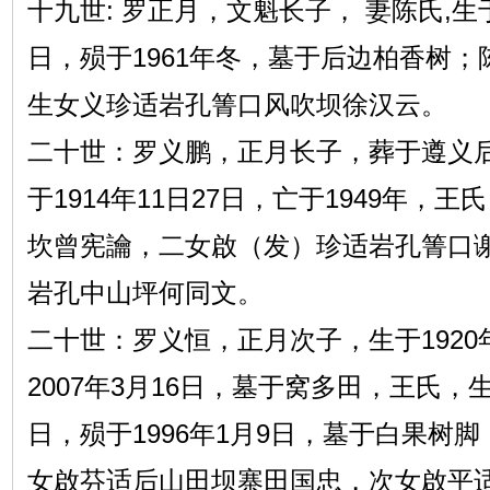
十九世: 罗正月，文魁长子， 妻陈氏,生于
日，殒于1961年冬，墓于后边柏香树
生女义珍适岩孔箐口风吹坝徐汉云。
二十世：罗义鹏，正月长子，葬于遵义
于1914年11日27日，亡于1949年，
坎曾宪讑，二女啟（发）珍适岩孔箐口
岩孔中山坪何同文。
二十世：罗义恒，正月次子，生于1920
2007年3月16日，墓于窝多田，王氏，生
日，殒于1996年1月9日，墓于白果树
女啟芬适后山田坝寨田国忠，次女啟平