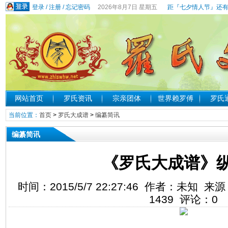
登录
/
注册
/
忘记密码
2026年8月7日 星期五
距『七夕情人节』还有
网站首页
罗氏资讯
宗亲团体
世界赖罗傅
罗氏
当前位置：
首页
>
罗氏大成谱
>
编纂简讯
编纂简讯
《罗氏大成谱》
时间：2015/5/7 22:27:46 作者：未知
1439
评论：
0