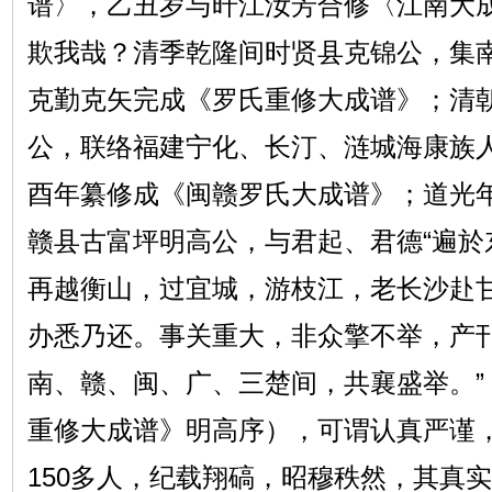
谱〉，乙丑岁与旰江汝芳合修〈江南大
欺我哉？清季乾隆间时贤县克锦公，集
克勤克矢完成《罗氏重修大成谱》；清
公，联络福建宁化、长汀、涟城海康族
酉年纂修成《闽赣罗氏大成谱》；道光
赣县古富坪明高公，与君起、君德“遍於
再越衡山，过宜城，游枝江，老长沙赴
办悉乃还。事关重大，非众擎不举，产刊
南、赣、闽、广、三楚间，共襄盛举。”
重修大成谱》明高序），可谓认真严谨
150多人，纪载翔碻，昭穆秩然，其真