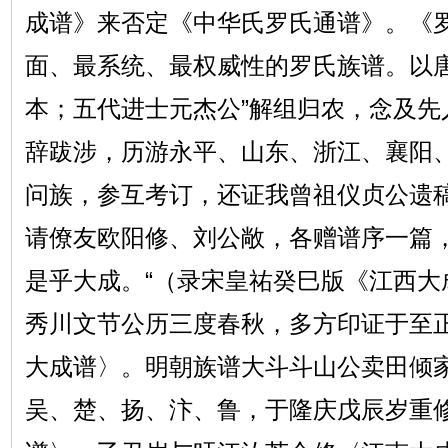
成谱》来否定《中华氏罗氏通谱》。《
面、最系统、最权威性的罗氏族谱。以
本；五代进士元杰公”解组归农，念及先
辞跋涉，历游永平、山东、浙江、襄阳
问族，参互考订，还证我曾祖仪贞公遗
请僚友欧阳修、刘公敞，各赠谱序一篇
是乎大成。“（录宋皇祐癸巳版《江西大
秀川文节公历三度春秋，多方印证于至
大成谱〉。明朝族谱大斗斗山公卖田倾
吴、楚、扬、汴、鲁，于隆庆戊辰岁重