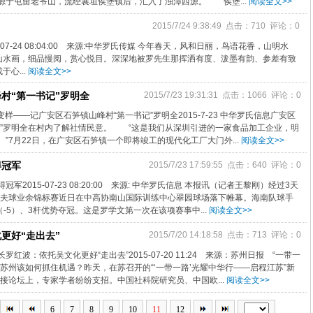
源于屯留老爷山，流经襄垣侯堡镇后，汇入了浊漳西源。 侯堡...
阅读全文>>
2015/7/24 9:38:49 点击：710 评论：0
7-24 08:04:00 来源:中华罗氏传媒 今年春天，风和日丽，鸟语花香，山明水
山水画，细品慢阅，赏心悦目。深深地被罗先生那挥洒有度、泼墨有韵、参差有致
心...
阅读全文>>
村“第一书记”罗明全
2015/7/23 19:31:31 点击：1066 评论：0
村变样——记广安区石笋镇山峰村“第一书记”罗明全2015-7-23 中华罗氏信息广安区
记”罗明全在村内了解社情民意。 “这是我们从深圳引进的一家食品加工企业，明
”7月22日，在广安区石笋镇一个即将竣工的现代化工厂大门外...
阅读全文>>
得冠军
2015/7/23 17:59:55 点击：640 评论：0
军2015-07-23 08:20:00 来源: 中华罗氏信息 本报讯（记者王黎刚）经过3天
高尔夫球业余锦标赛近日在中高协南山国际训练中心翠园球场落下帷幕。海南队球手
（-5）、3杆优势夺冠。这是罗学文第一次在该项赛事中...
阅读全文>>
更好“走出去”
2015/7/20 14:18:58 点击：713 评论：0
红波：依托吴文化更好“走出去”2015-07-20 11:24 来源：苏州日报 “一带一
苏州该如何抓住机遇？昨天，在苏召开的“‘一带一路’光耀中华行——启程江苏”新
接论坛上，专家学者纷纷支招。中国社科院研究员、中国欧...
阅读全文>>
6
7
8
9
10
11
12