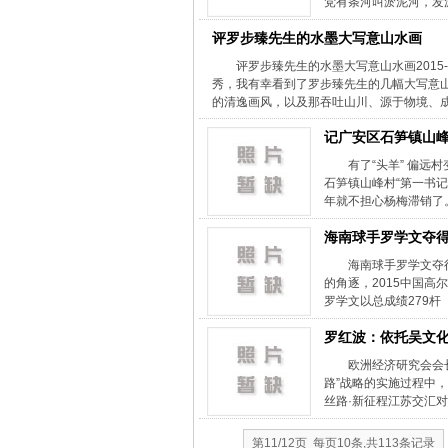
党有条河叫淤泥河，发
评罗步臻先生的水墨大写意山水画
评罗步臻先生的水墨大写意山水画2015-0
秀，我有幸看到了罗步臻先生的几幅大写意
的清逸画风，以及那吞吐山川、源于物境、成于
记广安区石笋镇山峰
有了“头羊” 偏远
石笋镇山峰村“第一书
年就不担心杨梅滞销了。
海南球手罗学文夺
海南球手罗学文夺得冠
的角逐，2015中国
罗学文以总成绩279杆
罗红波：依托吴文化
欧洲经济研究会会长罗
路”战略的实施过程中，
丝路·新征程江苏交汇对
第11/12页 每页10条,共113条记录