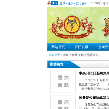
登录
/
注册
/
忘记密码
2026年8月7
网站首页
罗氏资讯
宗亲团
当前位置：
首页
>
传统文化
>
墨香辑览
墨香辑览
中央8月1日起将集
中央8月1日起将集
检也要下重手了。 最高
中惩治和预防惠农扶贫
国务院公布抗战阅
国务院公布抗战阅兵重
2015年中国人民抗日