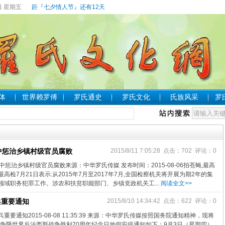
日 星期五
距『七夕情人节』还有12天
体
世界赖罗傅
罗氏通史
罗氏文化
氏族风采
罗
中惩治乡镇村级官员腐败
2015/8/11 7:05:28 点击：702 评论：0
中惩治乡镇村级官员腐败来源：中华罗氏传媒 发布时间：2015-08-06拍苍蝇,最高
检7月21日表示:从2015年7月至2017年7月,全国检察机关将开展为期2年的集
领域职务犯罪工作。涉农和扶贫职能部门、乡镇党政机关工...
阅读全文>>
兵重要通知
2015/8/10 14:34:42 点击：622 评论：0
要通知2015-08-08 11:35:39 来源：中华罗氏传媒按照国务院通知精神，现将
战争暨世界反法西斯战争胜利70周年纪念日放假安排通知如下：9月3日（星期四）