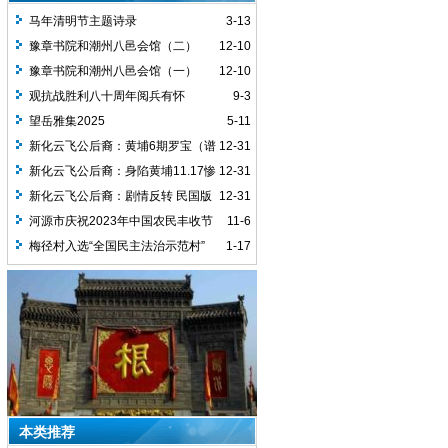
马年清明节主题诗录
3-13
豫章书院和潮州八邑会馆（二）
12-10
豫章书院和潮州八邑会馆（一）
12-10
观抗战胜利八十周年阅兵有怀
9-3
望岳雅集2025
5-11
新化云飞公后裔：黄埔6期罗宝（谱
12-31
名罗教植）疑似投敌
新化云飞公后裔：身陷黄埔11.17惨
12-31
案的 罗宝/罗教植
新化云飞公后裔：剧情反转 民国版
12-31
金无怠
河源市庆祝2023年中国农民丰收节
11-6
梅径村入选“全国民主法治示范村”
1-17
本类推荐