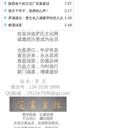
陕西有个村正宗广东客家话
7-27
致天下学子：老师的心声！
2-17
罗城遗址：楚文化入湘最早的切入点
1-10
之一
粮溪绿茶
1-18
欢迎光临罗氏文化网
诚邀您注册成为会员
仓盈庾亿，年岁有息
喜至庆来，永永其祥
喜盈我室，所愿必得
凡益之道，与时俱行
家门福喜，增康盛炽
站 长：罗 元
微信号：134 3536 5888
QQ邮箱 ：
251547599
@qq.com
敦宗睦族 弘揚祖德
不忘初心 繼往開來
欢迎注册会员，
发表联谊
资讯
。