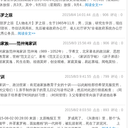
休放假，共3天。其中，9月3日（星期四）放假，9月4...
阅读全文>>
部罗之琼
2015/8/4 14:01:44 点击：906 评论：0
部罗之琼 【人物名片】罗之琼，生于1965年11月，男，汉族，研究生学历，现任
部部长，市信访局局长。先后被省政府办公厅、省人社厅评为“全省政府系统办公厅
公务员...
阅读全文>>
的家族——范仲淹家训
2015/8/3 15:56:49 点击：906 评论：0
家族范仲淹家训 范仲淹（989－1052年），字希文，北宋著名的政治家、思想
教育家，世称“范文正公”。著有《范文正公文集》。《家训百字铭》《训子弟语》
居家莫逸，民生在勤。祖德莫烬，创业艰难。家庭莫偏，易起寡端。闻电莫怕，
家训
2015/8/3 9:41:55 点击：799 评论：0
家训一、政治世家：肯尼迪家族教育子女的十训——以此献给那些希望克服贫穷，
的父母们！1.亲手制作孩子的育儿日记与读书记录，然后对此进行彻底检查；（同
.帮助孩子培养遵守时间的好习惯；（时间管理）3.父母要经常向孩子讲述他在事
2015/8/2 8:03:50 点击：893 评论：0
5-08-02 00:28:00 来源：太原晚报王 芳 罗成死了。《兴唐传》里，那个“头
银甲，外罩素罗袍，面如敷粉”的一代帅哥，被乱箭射死，死在了淤泥河。 上