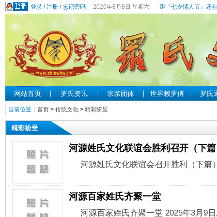
登录
/
注册
/
忘记密码
2026年8月8日 星期六
距『七夕情人节』还有
网站首页
罗氏资讯
宗亲团体
世界赖罗傅
罗氏
当前位置：
首页
>
传统文化
>
精彩纷呈
精彩纷呈
河源姓氏文化联谊会胜利召开（下篇
河源姓氏文化联谊会召开胜利（下篇）花
河源百家姓氏齐聚一堂
河源百家姓氏齐聚一堂 2025年3月