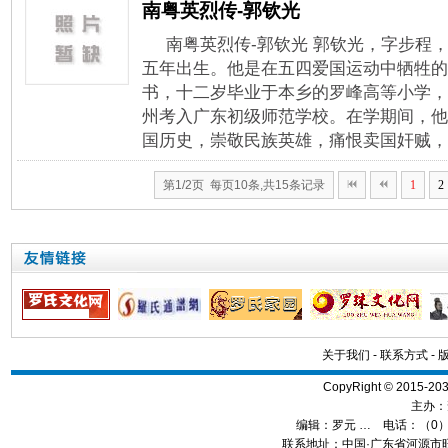
南粤英烈传-郭钦光
南粤英烈传-郭钦光 郭钦光，字步程
五年出生。他是在五四爱国运动中牺牲的
书，十二岁毕业于本乡的罗峰高等小学，
州考入广东初级师范学校。在学期间，他
国历史，崇敬民族英雄，痛恨卖国奸贼，是
第1/2页 每页10条,共15条记录
1
2
关于我们
-
联系方式
-
CopyRight © 2015
主办：
编辑：
罗元 …
电话：（0）13
联系地址：中国·广东省河源市旺