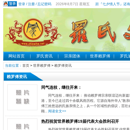
登录
/
注册
/
忘记密码
2026年8月7日 星期五
距『七夕情人节』还有
网站首页
罗氏资讯
宗亲团体
世界赖罗傅
罗氏
当前位置：
首页
>
世界赖罗傅
>
赖罗傅资讯
赖罗傅资讯
同气连枝，继往开来：
同气连枝，继往开来： 推动赖罗傅宗亲联谊迈向新篇
港，至今已走过四十余载风雨历程。它源自海外华人“敦亲
傅三姓悠远的氏族亲情之上，从一个区域性的倡议，茁壮
顾...
阅读全文>>
热烈祝贺世界赖罗傅19届代表大会胜利召开
热烈祝贺世界赖罗傅19届代表大会胜利召开贺 信世