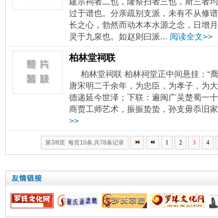
建宗祠者二也，隆祭扫者三也，斯三者均
过于谱也。分亲疏别支派，未有不从修谱
长之心，勃然而动木本水源之念，日增月
灵于九泉也。如赵则曰派...
阅读全文>>
柏林堂祠联
柏林堂祠联 柏林祠堂正中间悬挂：“
唐宋明二千余年，为忠臣，为孝子，为大
德递延今世泽；下联：遍闽广吴楚蜀一十
商贾工师艺术，振振蛰蛰，孙支毋忝旧家声
>>
第3/8页 每页10条,共78条记录
1
2
3
4