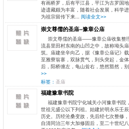
有画桥罗，后有平江县，平江为古罗国地
迹遗藏颇为丰富，随着社会发展，科学进
为祖宗留传下来...
阅读全文>>
崇文尊儒的圣庙--豫章公庙
崇文尊儒的圣庙——豫章公庙收集整
流县里田村东南的山凹之中，故称坳头庙
筑。庙建坐辛向乙，据《豫章公庙记》载
至雅寮翁寨，双脉贯气，到头突起，金体
后，阳桥缠左，龟山耸右，悠然豁然，别开
>>
标签：
圣庙
福建豫章书院
福建豫章书院宁化城关小河豫章书院
世祖元盛公以下列祖。始建於明永乐壬辰（
历史。历经沧桑变故，先后经七次整修，
自清同治三年大加修固后，至二十世纪八