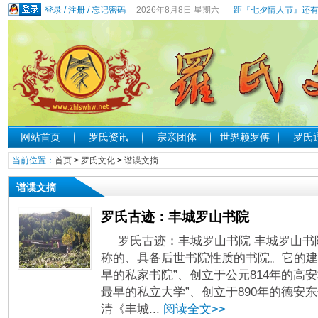
登录
/
注册
/
忘记密码
2026年8月8日 星期六
距『七夕情人节』还有
网站首页
罗氏资讯
宗亲团体
世界赖罗傅
罗氏
当前位置：
首页
>
罗氏文化
>
谱谍文摘
谱谍文摘
罗氏古迹：丰城罗山书院
罗氏古迹：丰城罗山书院 丰城罗山书
称的、具备后世书院性质的书院。它的建
早的私家书院”、创立于公元814年的高安
最早的私立大学”、创立于890年的德安东
清《丰城...
阅读全文>>