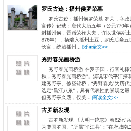
罗氏古迹：播州侯罗荣墓
罗氏古迹：播州侯罗荣墓 罗荣，字政
官传》记载：唐代大历五年（公元770
封播州侯，晋赠荣禄大夫，许以世侯斯土
876年），扬端入播州土豆，罗氏后裔
长官，统治播州...
阅读全文>>
秀野春光画桥游
秀野春光画桥游 在罗子国，行客礼捧
秋，秀野春光画桥游”。源说宋代平江探
建秀野亭、修昼锦桥，“秀野春光”为历
选定“昌江八景”，具有代表性的景观之
但秀野亭久毁，仅美...
阅读全文>>
古罗新发现
古罗新发现 《大明一统志》卷62记“
为麋国罗国。”所属“平江县”：“在府城