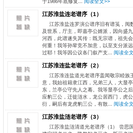
于1986年底修复...
阅读全文>>
江苏淮盐连老谱序（1）
江苏淮盐连罗演公谱序旧有谱笺，阅
及世系，厅主，即嘉亭公婿派，因向盛九
河西，此谱遂失其传：既无宗谱，祖先会
何重！我等孙辈竞不加意，以至支分派远
过耶！我等因公议各门叙产支...
阅读全文
江苏淮连盐老谱序（2）
江苏淮连盐道光老谱序盖闻敬宗睦族
意，我始祖籍隶江西，兄弟三人，大显亭
东，兰亭公守先人之蓦。我等显亭公之后
应豹三公，迁徙涟水，龙公居西门，虎公
衍，嗣后有龙虎豹三公，有散...
阅读全文
江苏淮盐涟老谱序（3）
江苏淮盐涟清道光老谱序（1） 尝思