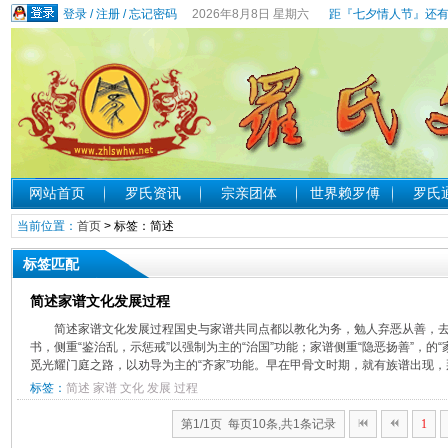
登录
/
注册
/
忘记密码
2026年8月8日 星期六
距『七夕情人节』还有
网站首页
罗氏资讯
宗亲团体
世界赖罗傅
罗氏
当前位置：
首页
> 标签：简述
标签匹配
简述家谱文化发展过程
简述家谱文化发展过程国史与家谱共同点都以教化为务，勉人弃恶从善，
书，侧重“鉴治乱，示惩戒”以强制为主的“治国”功能；家谱侧重“隐恶扬善”，的
觅光耀门庭之路，以劝导为主的“齐家”功能。早在甲骨文时期，就有族谱出现，那
标签：
简述
家谱
文化
发展
过程
第1/1页 每页10条,共1条记录
1