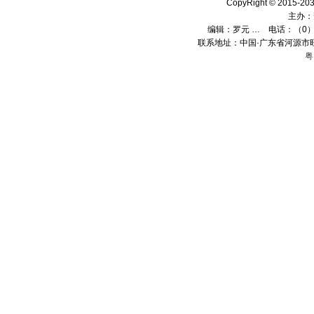
CopyRight © 2015
主办：
编辑：
罗元 …
电话：（0）13
联系地址：中国·广东省河源市旺
粤