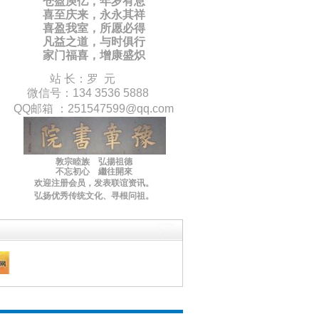
仓盈庾亿，年岁有息
喜至庆来，永永其祥
喜盈我室，所愿必得
凡益之道，与时俱行
家门福喜，增康盛炽
站 长：罗 元
微信号：134 3536 5888
QQ邮箱 ：
251547599
@qq.com
敦宗睦族 弘揚祖德
不忘初心 繼往開來
欢迎注册会员，
发表联谊
资讯
。
弘扬优秀传统文化
、寻根问祖。