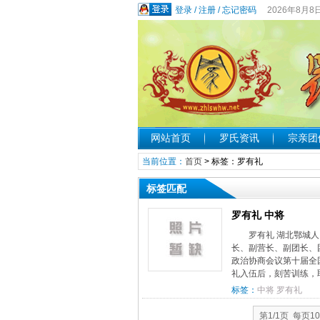
登录
/
注册
/
忘记密码
2026年8月8
网站首页
罗氏资讯
宗亲团
当前位置：
首页
> 标签：罗有礼
标签匹配
罗有礼 中将
罗有礼 湖北鄂城人
长、副营长、副团长、
政治协商会议第十届全国
礼入伍后，刻苦训练，取
标签：
中将
罗有礼
第1/1页 每页1