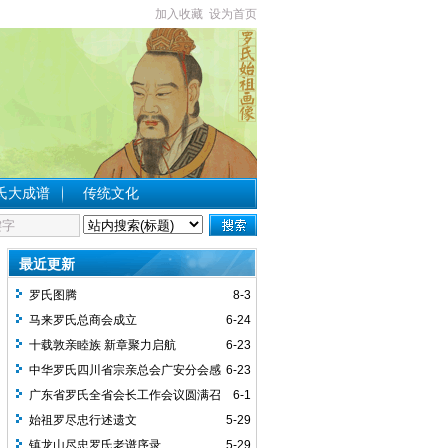
加入收藏
设为首页
氏大成谱
传统文化
最近更新
罗氏图腾
8-3
马来罗氏总商会成立
6-24
十载敦亲睦族 新章聚力启航
6-23
中华罗氏四川省宗亲总会广安分会感
6-23
谢词
广东省罗氏全省会长工作会议圆满召
6-1
开
始祖罗尽忠行述遗文
5-29
镇龙山尽忠罗氏老谱序录
5-29