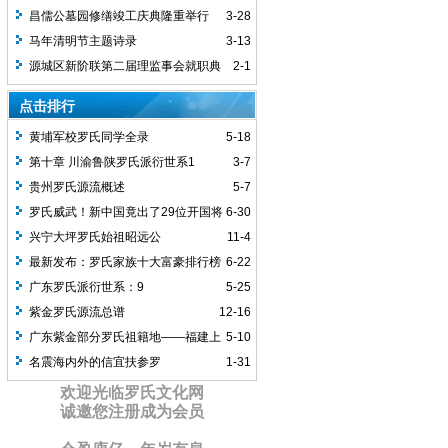
后裔启示
昌儒公墓园修缮竣工庆典隆重举行
3-28
马年清明节主题诗录
3-13
源城区新阶联第二届理监事会就职典
2-1
礼圆满举行
点击排行
黄埔军校罗氏同学全录
5-18
第十章 川渝鲁陕罗氏派衍世系1
3-7
贵州罗氏源流概述
5-7
罗氏威武！新中国竟出了29位开国将
6-30
军，罗家人顶起！
兴宁大坪罗氏始祖昭远公
11-4
最新发布：罗氏家族十大富豪排行榜
6-22
广东罗氏派衍世系：9
5-25
紫金罗氏源流总谱
12-16
广东紫金部分罗氏祖籍地——福建上
5-10
杭大洋坝
名震海内外的信宜扶参罗
1-31
欢迎光临罗氏文化网
诚邀您注册成为会员