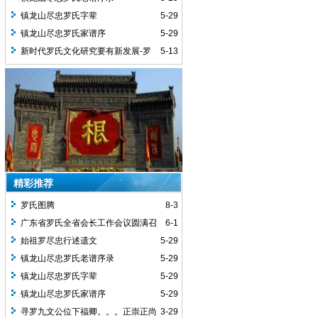
镇龙山尽忠罗氏字辈
5-29
镇龙山尽忠罗氏家谱序
5-29
新时代罗氏文化研究要有新发展-罗
5-13
义贤
精彩推荐
罗氏图腾
8-3
广东省罗氏全省会长工作会议圆满召
6-1
开
始祖罗尽忠行述遗文
5-29
镇龙山尽忠罗氏老谱序录
5-29
镇龙山尽忠罗氏字辈
5-29
镇龙山尽忠罗氏家谱序
5-29
寻罗九文公位下福卿。。。正崇正尚
3-29