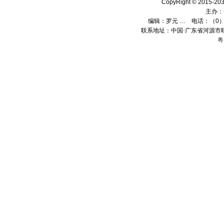
CopyRight © 2015
主办：
编辑：
罗元 …
电话：（0）13
联系地址：中国·广东省河源市旺
粤