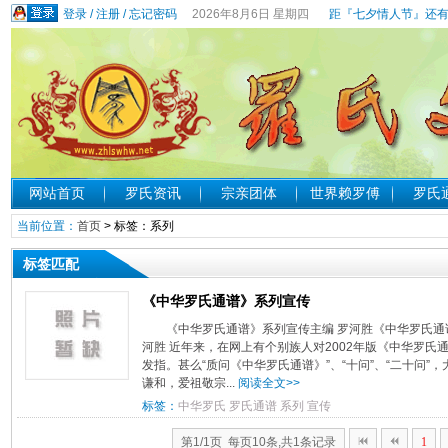
登录
/
注册
/
忘记密码
2026年8月6日 星期四
距『七夕情人节』还有
网站首页
罗氏资讯
宗亲团体
世界赖罗傅
罗氏
当前位置：
首页
> 标签：系列
标签匹配
《中华罗氏通谱》系列宣传
《中华罗氏通谱》系列宣传主编 罗河胜《中华罗氏通
河胜 近年来，在网上有个别族人对2002年版《中华罗
发指。甚么“质问《中华罗氏通谱》”、“十问”、“二十问
谦和，爱祖敬宗...
阅读全文>>
标签：
中华罗氏
罗氏通谱
系列
宣传
第1/1页 每页10条,共1条记录
1