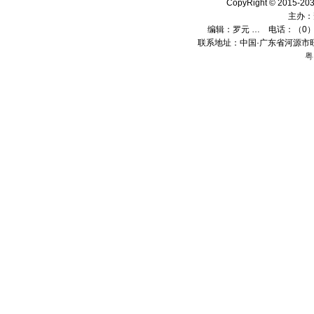
CopyRight © 2015
主办：
编辑：
罗元 …
电话：（0）13
联系地址：中国·广东省河源市旺
粤