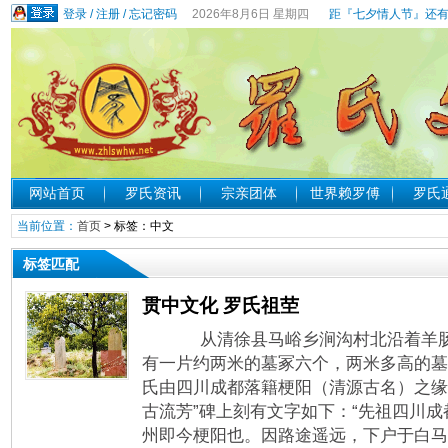
登录
/
注册
/
忘记密码
2026年8月6日 星期四
距『七夕情人节』还有
网站首页
罗氏资讯
宗亲团体
世界赖罗傅
罗氏
当前位置：
首页
> 标签：中文
标签匹配
贯中文化 罗氏祖茔
从清徐县马峪乡涧沟村北沿着羊肠
有一片约两米的墓冢六个，两米多高的墓
氏由四川成都落籍梗阳（清源古名）之缘
古流芳”碑上刻有文字如下：“先祖四川
州即今梗阳也。因路途遥远，下户于白马