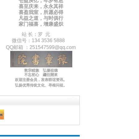
仓盈庾亿，年岁有息
喜至庆来，永永其祥
喜盈我室，所愿必得
凡益之道，与时俱行
家门福喜，增康盛炽
站 长：罗 元
微信号：134 3536 5888
QQ邮箱 ：
251547599
@qq.com
敦宗睦族 弘揚祖德
不忘初心 繼往開來
欢迎注册会员，
发表联谊
资讯
。
弘扬优秀传统文化
、寻根问祖。