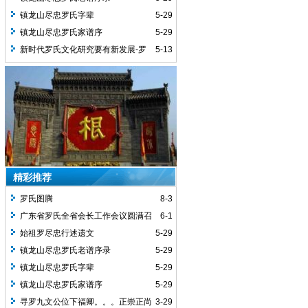
镇龙山尽忠罗氏字辈
5-29
镇龙山尽忠罗氏家谱序
5-29
新时代罗氏文化研究要有新发展-罗
5-13
义贤
精彩推荐
罗氏图腾
8-3
广东省罗氏全省会长工作会议圆满召
6-1
开
始祖罗尽忠行述遗文
5-29
镇龙山尽忠罗氏老谱序录
5-29
镇龙山尽忠罗氏字辈
5-29
镇龙山尽忠罗氏家谱序
5-29
寻罗九文公位下福卿。。。正崇正尚
3-29