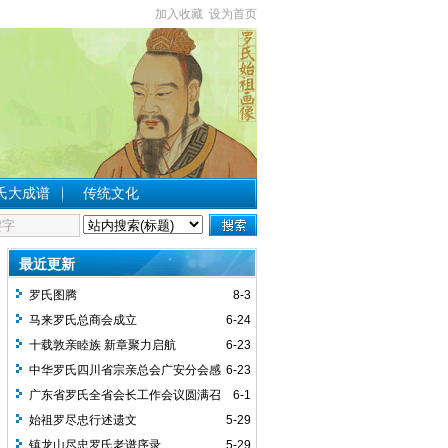
加入收藏
设为首页
氏大成谱
传统文化
最近更新
罗氏图腾
8-3
马来罗氏总商会成立
6-24
十载敦亲睦族 新章聚力启航
6-23
中华罗氏四川省宗亲总会广安分会感
6-23
谢词
广东省罗氏全省会长工作会议圆满召
6-1
开
始祖罗尽忠行述遗文
5-29
镇龙山尽忠罗氏老谱序录
5-29