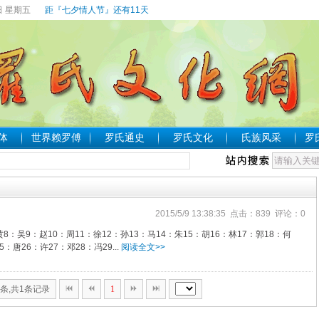
日 星期五
距『七夕情人节』还有11天
体
世界赖罗傅
罗氏通史
罗氏文化
氏族风采
罗
2015/5/9 13:38:35 点击：839 评论：0
8：吴9：赵10：周11：徐12：孙13：马14：朱15：胡16：林17：郭18：何
：唐26：许27：邓28：冯29...
阅读全文>>
0条,共1条记录
1