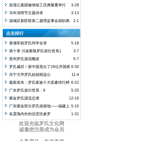
后裔启示
昌儒公墓园修缮竣工庆典隆重举行
3-28
马年清明节主题诗录
3-13
源城区新阶联第二届理监事会就职典
2-1
礼圆满举行
点击排行
黄埔军校罗氏同学全录
5-18
第十章 川渝鲁陕罗氏派衍世系1
3-7
贵州罗氏源流概述
5-7
罗氏威武！新中国竟出了29位开国将
6-30
军，罗家人顶起！
兴宁大坪罗氏始祖昭远公
11-4
最新发布：罗氏家族十大富豪排行榜
6-22
广东罗氏派衍世系：9
5-25
紫金罗氏源流总谱
12-16
广东紫金部分罗氏祖籍地——福建上
5-10
杭大洋坝
名震海内外的信宜扶参罗
1-31
欢迎光临罗氏文化网
诚邀您注册成为会员