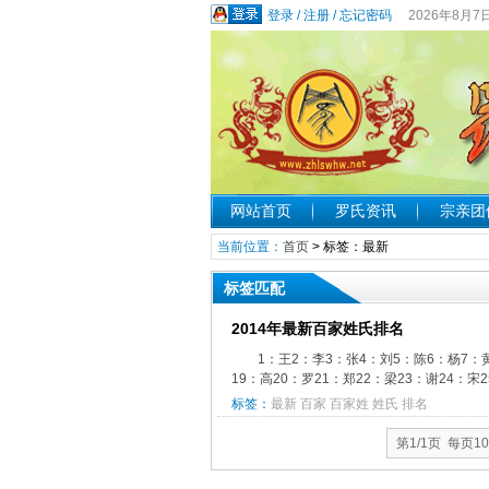
登录
/
注册
/
忘记密码
2026年8月7
网站首页
罗氏资讯
宗亲团
当前位置：
首页
> 标签：最新
标签匹配
2014年最新百家姓氏排名
1：王2：李3：张4：刘5：陈6：杨7：黄
19：高20：罗21：郑22：梁23：谢24：宋25
标签：
最新
百家
百家姓
姓氏
排名
第1/1页 每页1